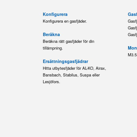
Konfigurera
Gasf
Konfigurera en gasfjäder.
Gasf
Gasf
Beräkna
Gasf
Beräkna rätt gasfjäder för din
Mont
tillämpning.
M3.5
Ersättningsgasfjädrar
Hitta utbytesfjäder för AL-KO, Airax,
Bansbach, Stabilus, Suspa eller
Lesjöfors.