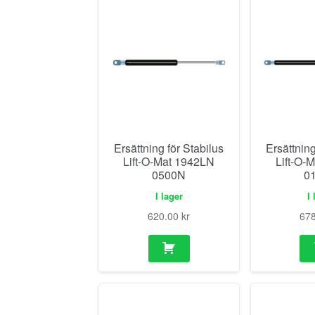
Ersättning för Stabilus
Ersättning
Lift-O-Mat 1942LN
Lift-O-
0500N
0
I lager
I 
620.00
kr
67