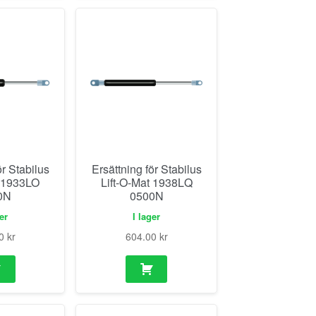
ör Stabilus
Ersättning för Stabilus
t 1933LO
Lift-O-Mat 1938LQ
0N
0500N
ger
I lager
00
kr
604.00
kr