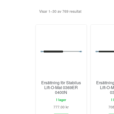
Visar 1–30 av 769 resultat
Ersättning för Stabilus
Ersättning
Lift-O-Mat 0369ER
Lift-O-
0400N
0
I lager
I 
777.00
kr
70