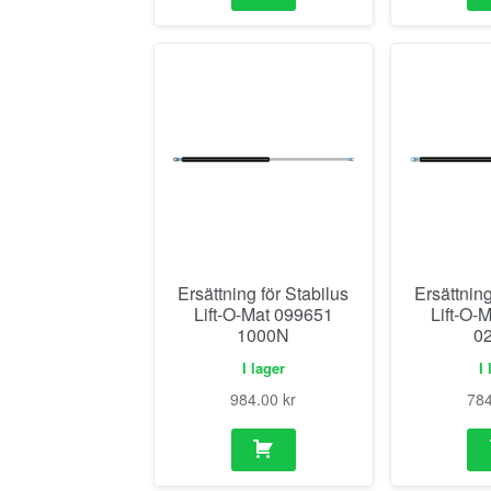
Ersättning för Stabilus
Ersättning
Lift-O-Mat 099651
Lift-O-
1000N
0
I lager
I 
984.00
kr
78