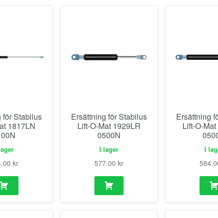
 för Stabilus
Ersättning för Stabilus
Ersättning f
Mat 1817LN
Lift-O-Mat 1929LR
Lift-O-Ma
100N
0500N
050
lager
I lager
I la
4.00
kr
577.00
kr
584.