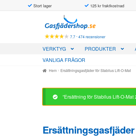
Stort lager
125 kr fraktkostnad
Hoppa
Hoppa
till
till
navigering
innehåll
-
7.7
474 recensioner
VERKTYG
PRODUKTER
VANLIGA FRÅGOR
Hem
Ersättningsgasfjäder för Stabilus Lift-O-Mat
”Ersättning för Stabilus Lift-O-Ma
Ersättningsgasfjäder 