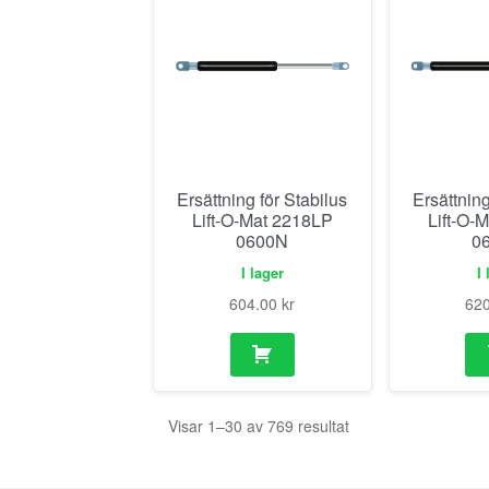
Ersättning för Stabilus
Ersättning
Lift-O-Mat 2218LP
Lift-O-
0600N
0
I lager
I 
604.00
kr
62
Visar 1–30 av 769 resultat