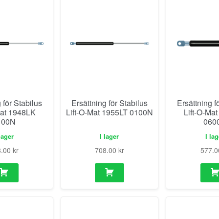
 för Stabilus
Ersättning för Stabilus
Ersättning f
Mat 1948LK
Lift-O-Mat 1955LT 0100N
Lift-O-Ma
100N
060
lager
I lager
I la
8.00
kr
708.00
kr
577.