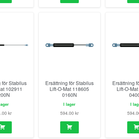
 för Stabilus
Ersättning för Stabilus
Ersättning f
Mat 102911
Lift-O-Mat 118605
Lift-O-Ma
200N
0160N
040
lager
I lager
I la
4.00
kr
594.00
kr
594.