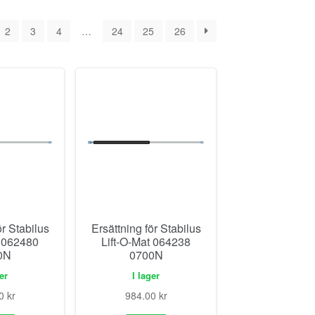
2
3
4
…
24
25
26
ör Stabilus
Ersättning för Stabilus
t 062480
Lift-O-Mat 064238
0N
0700N
ger
I lager
00
kr
984.00
kr