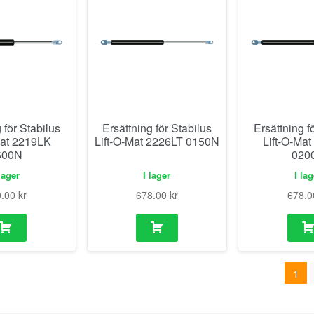
 för Stabilus
Ersättning för Stabilus
Ersättning f
Mat 2219LK
Lift-O-Mat 2226LT 0150N
Lift-O-Ma
600N
020
lager
I lager
I la
0.00
kr
678.00
kr
678.
1