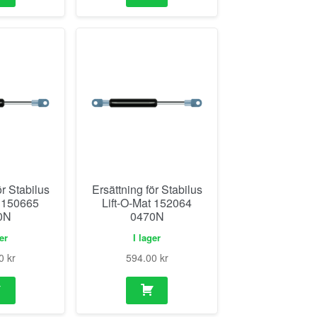
ör Stabilus
Ersättning för Stabilus
t 150665
Lift-O-Mat 152064
0N
0470N
ger
I lager
00
kr
594.00
kr