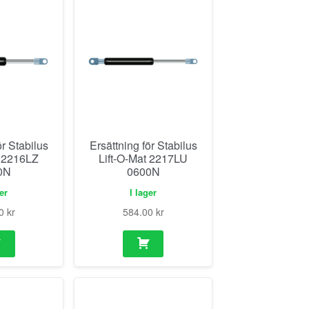
ör Stabilus
Ersättning för Stabilus
t 2216LZ
Lift-O-Mat 2217LU
0N
0600N
ger
I lager
00
kr
584.00
kr