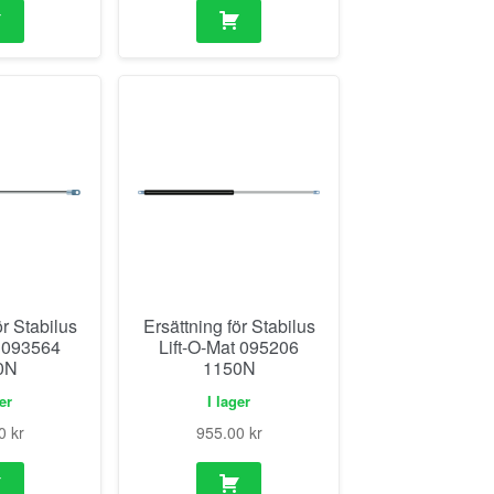
ör Stabilus
Ersättning för Stabilus
t 093564
Lift-O-Mat 095206
0N
1150N
ger
I lager
00
kr
955.00
kr