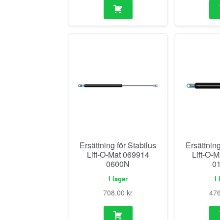
Ersättning för Stabilus
Ersättning
Lift-O-Mat 069914
Lift-O-
0600N
0
I lager
I 
708.00
kr
47