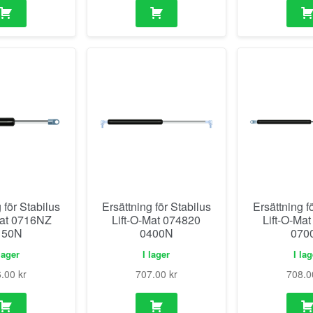
 för Stabilus
Ersättning för Stabilus
Ersättning f
Mat 0716NZ
Lift-O-Mat 074820
Lift-O-Ma
150N
0400N
070
lager
I lager
I la
6.00
kr
707.00
kr
708.