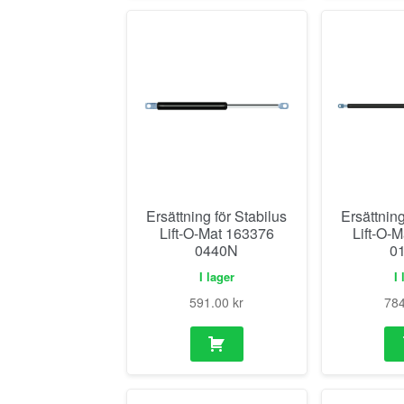
Ersättning för Stabilus
Ersättning
Lift-O-Mat 163376
Lift-O-
0440N
0
I lager
I 
591.00
kr
78