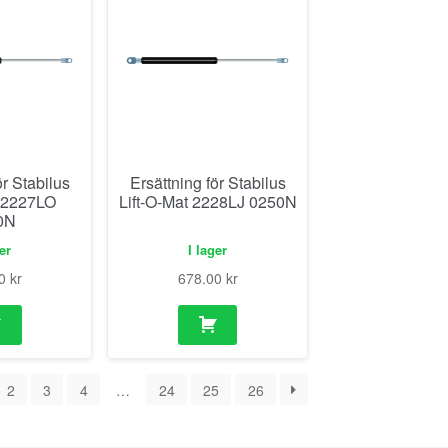
ör Stabilus
Ersättning för Stabilus
t 2227LO
Lift-O-Mat 2228LJ 0250N
0N
ger
I lager
00
kr
678.00
kr
2
3
4
…
24
25
26