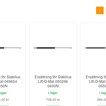
1
 för Stabilus
Ersättning för Stabilus
Ersättning f
Mat 049654
Lift-O-Mat 050296
Lift-O-Ma
350N
0400N
055
lager
I lager
I la
8.00
kr
708.00
kr
984.