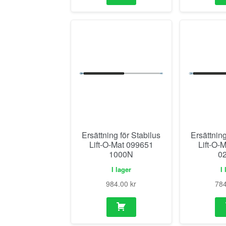
Ersättning för Stabilus
Ersättning
Lift-O-Mat 099651
Lift-O-
1000N
0
I lager
I 
984.00
kr
78