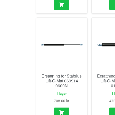
Ersättning för Stabilus
Ersättning
Lift-O-Mat 069914
Lift-O-
0600N
0
I lager
I 
708.00
kr
47