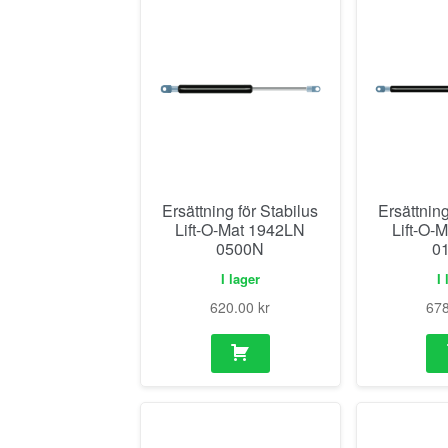
Ersättning för Stabilus
Ersättning
Lift-O-Mat 1942LN
Lift-O-
0500N
0
I lager
I 
620.00
kr
67