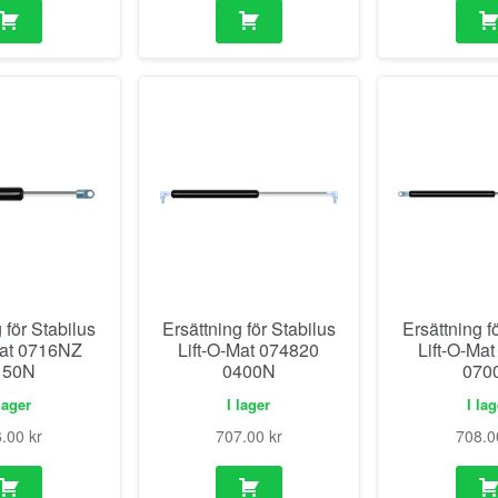
 för Stabilus
Ersättning för Stabilus
Ersättning f
Mat 0716NZ
Lift-O-Mat 074820
Lift-O-Ma
150N
0400N
070
lager
I lager
I la
6.00
kr
707.00
kr
708.