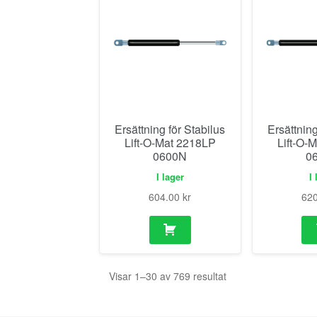
Ersättning för Stabilus
Ersättning
Lift-O-Mat 2218LP
Lift-O-
0600N
0
I lager
I 
604.00
kr
62
Visar 1–30 av 769 resultat