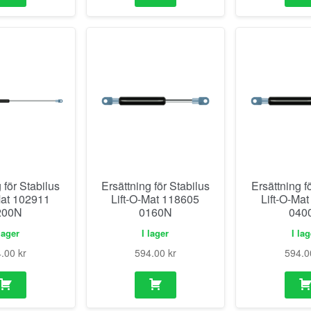
 för Stabilus
Ersättning för Stabilus
Ersättning f
Mat 102911
Lift-O-Mat 118605
Lift-O-Ma
200N
0160N
040
lager
I lager
I la
4.00
kr
594.00
kr
594.