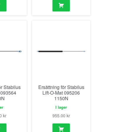
ör Stabilus
Ersättning för Stabilus
t 093564
Lift-O-Mat 095206
0N
1150N
ger
I lager
00
kr
955.00
kr