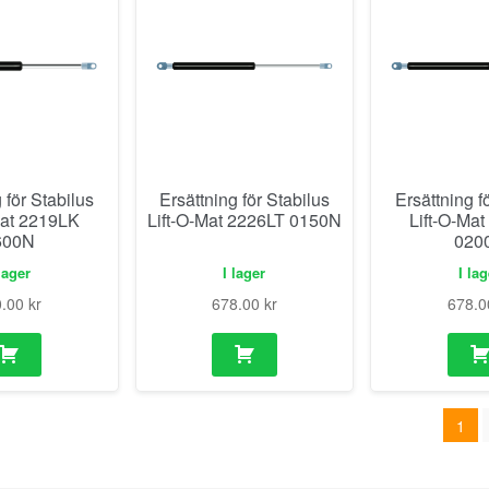
 för Stabilus
Ersättning för Stabilus
Ersättning f
Mat 2219LK
Lift-O-Mat 2226LT 0150N
Lift-O-Ma
600N
020
lager
I lager
I la
0.00
kr
678.00
kr
678.
1