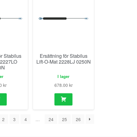
ör Stabilus
Ersättning för Stabilus
t 2227LO
Lift-O-Mat 2228LJ 0250N
0N
ger
I lager
00
kr
678.00
kr
2
3
4
…
24
25
26