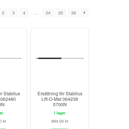
2
3
4
…
24
25
26
ör Stabilus
Ersättning för Stabilus
t 062480
Lift-O-Mat 064238
0N
0700N
ger
I lager
00
kr
984.00
kr