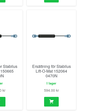
ör Stabilus
Ersättning för Stabilus
t 150665
Lift-O-Mat 152064
0N
0470N
ger
I lager
00
kr
594.00
kr