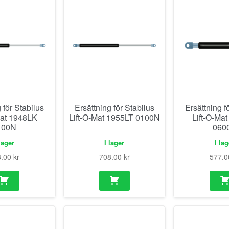
 för Stabilus
Ersättning för Stabilus
Ersättning f
Mat 1948LK
Lift-O-Mat 1955LT 0100N
Lift-O-Ma
100N
060
lager
I lager
I la
8.00
kr
708.00
kr
577.