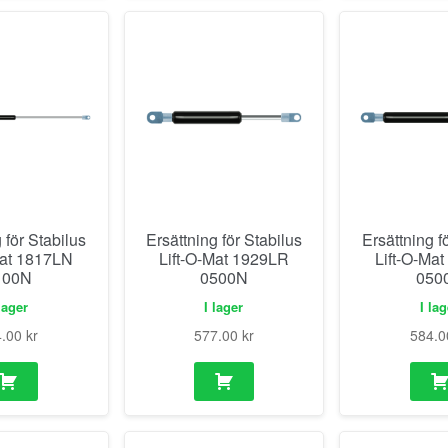
 för Stabilus
Ersättning för Stabilus
Ersättning f
Mat 1817LN
Lift-O-Mat 1929LR
Lift-O-Ma
100N
0500N
050
lager
I lager
I la
4.00
kr
577.00
kr
584.