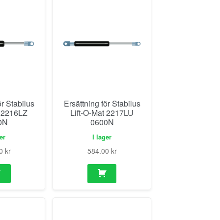
ör Stabilus
Ersättning för Stabilus
t 2216LZ
Lift-O-Mat 2217LU
0N
0600N
ger
I lager
00
kr
584.00
kr