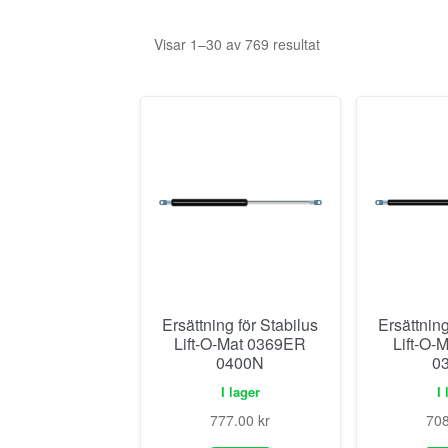
Visar 1–30 av 769 resultat
Ersättning för Stabilus
Ersättning
Lift-O-Mat 0369ER
Lift-O-
0400N
0
I lager
I 
777.00
kr
70