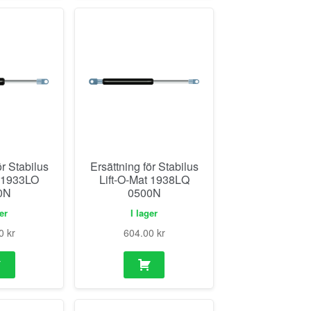
ör Stabilus
Ersättning för Stabilus
t 1933LO
Lift-O-Mat 1938LQ
0N
0500N
ger
I lager
00
kr
604.00
kr