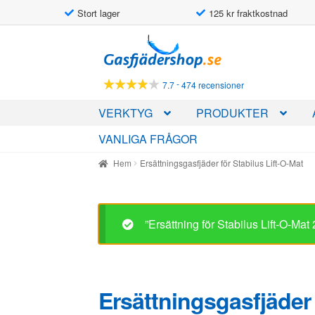
Stort lager
125 kr fraktkostnad
Hoppa
Hoppa
till
till
navigering
innehåll
-
7.7
474 recensioner
VERKTYG
PRODUKTER
VANLIGA FRÅGOR
Hem
Ersättningsgasfjäder för Stabilus Lift-O-Mat
”Ersättning för Stabilus Lift-O-Ma
Ersättningsgasfjäder 