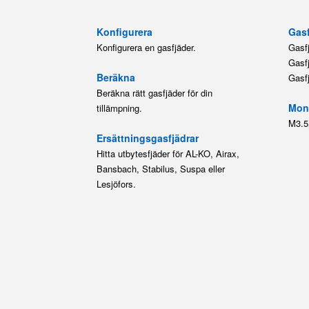
Konfigurera
Gasf
Konfigurera en gasfjäder.
Gasf
Gasf
Beräkna
Gasf
Beräkna rätt gasfjäder för din
Mont
tillämpning.
M3.5
Ersättningsgasfjädrar
Hitta utbytesfjäder för AL-KO, Airax,
Bansbach, Stabilus, Suspa eller
Lesjöfors.