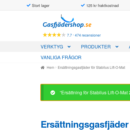
Stort lager
125 kr fraktkostnad
Hoppa
Hoppa
till
till
navigering
innehåll
-
7.7
474 recensioner
VERKTYG
PRODUKTER
VANLIGA FRÅGOR
Hem
Ersättningsgasfjäder för Stabilus Lift-O-Mat
”Ersättning för Stabilus Lift-O-Ma
Ersättningsgasfjäder 