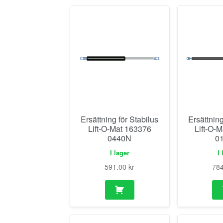
Ersättning för Stabilus
Ersättning
Lift-O-Mat 163376
Lift-O-
0440N
0
I lager
I 
591.00
kr
78