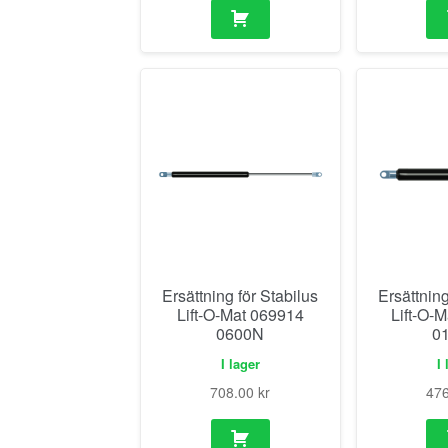
Ersättning för Stabilus
Ersättning
Lift-O-Mat 069914
Lift-O-
0600N
0
I lager
I 
708.00
kr
47