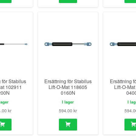
 för Stabilus
Ersättning för Stabilus
Ersättning f
Mat 102911
Lift-O-Mat 118605
Lift-O-Ma
200N
0160N
040
lager
I lager
I la
4.00
kr
594.00
kr
594.