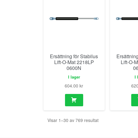
Ersättning för Stabilus
Ersättning
Lift-O-Mat 2218LP
Lift-O-
0600N
0
I lager
I 
604.00
kr
62
Visar 1–30 av 769 resultat