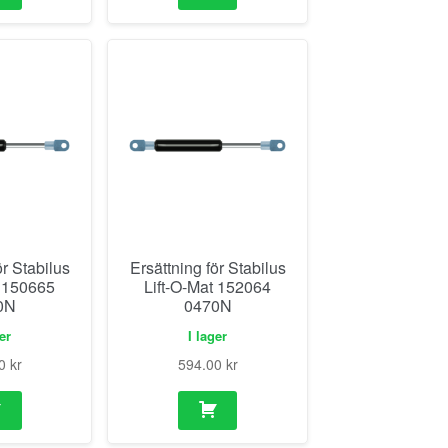
ör Stabilus
Ersättning för Stabilus
t 150665
Lift-O-Mat 152064
0N
0470N
ger
I lager
00
kr
594.00
kr