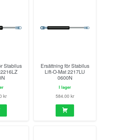
ör Stabilus
Ersättning för Stabilus
t 2216LZ
Lift-O-Mat 2217LU
0N
0600N
ger
I lager
00
kr
584.00
kr