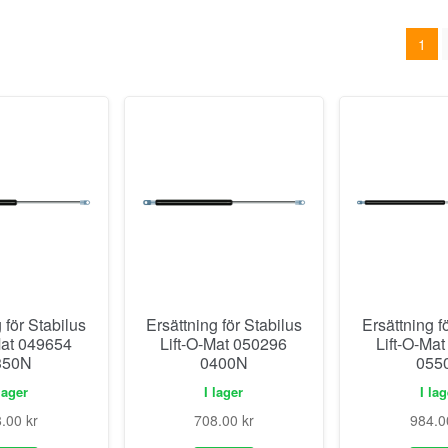
1
 för Stabilus
Ersättning för Stabilus
Ersättning f
Mat 049654
Lift-O-Mat 050296
Lift-O-Ma
350N
0400N
055
lager
I lager
I la
8.00
kr
708.00
kr
984.