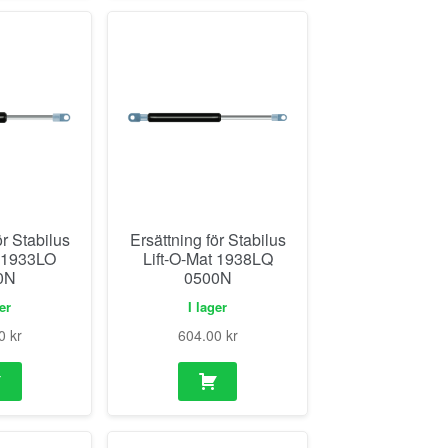
ör Stabilus
Ersättning för Stabilus
t 1933LO
Lift-O-Mat 1938LQ
0N
0500N
ger
I lager
00
kr
604.00
kr