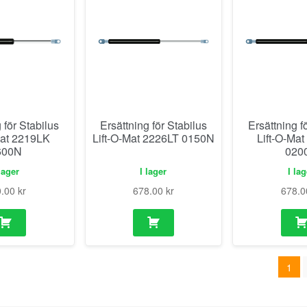
 för Stabilus
Ersättning för Stabilus
Ersättning f
Mat 2219LK
Lift-O-Mat 2226LT 0150N
Lift-O-Ma
600N
020
lager
I lager
I la
0.00
kr
678.00
kr
678.
1