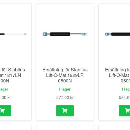
 för Stabilus
Ersättning för Stabilus
Ersättning f
Mat 1817LN
Lift-O-Mat 1929LR
Lift-O-Ma
100N
0500N
050
lager
I lager
I la
4.00
kr
577.00
kr
584.