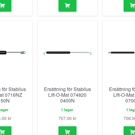
 för Stabilus
Ersättning för Stabilus
Ersättning f
Mat 0716NZ
Lift-O-Mat 074820
Lift-O-Ma
150N
0400N
070
lager
I lager
I la
6.00
kr
707.00
kr
708.