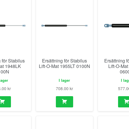
 för Stabilus
Ersättning för Stabilus
Ersättning f
Mat 1948LK
Lift-O-Mat 1955LT 0100N
Lift-O-Ma
100N
060
lager
I lager
I la
8.00
kr
708.00
kr
577.