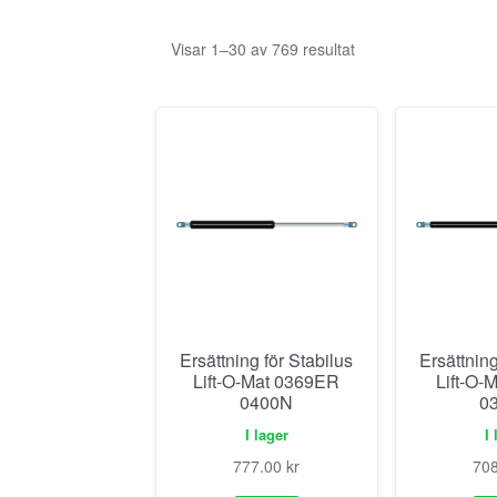
Visar 1–30 av 769 resultat
Ersättning för Stabilus
Ersättning
Lift-O-Mat 0369ER
Lift-O-
0400N
0
I lager
I 
777.00
kr
70