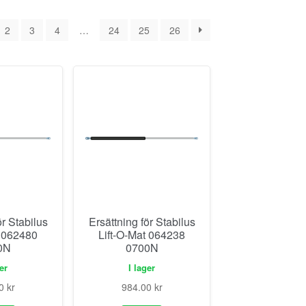
2
3
4
…
24
25
26
ör Stabilus
Ersättning för Stabilus
t 062480
Lift-O-Mat 064238
0N
0700N
ger
I lager
00
kr
984.00
kr