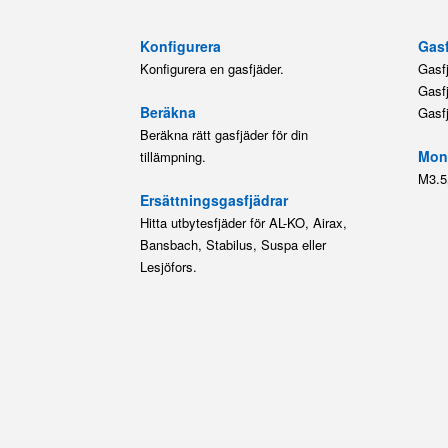
Konfigurera
Gasf
Konfigurera en gasfjäder.
Gasf
Gasf
Beräkna
Gasf
Beräkna rätt gasfjäder för din
Mont
tillämpning.
M3.5
Ersättningsgasfjädrar
Hitta utbytesfjäder för AL-KO, Airax,
Bansbach, Stabilus, Suspa eller
Lesjöfors.