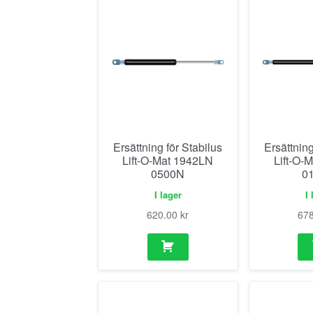
Ersättning för Stabilus
Ersättning
Lift-O-Mat 1942LN
Lift-O-
0500N
0
I lager
I 
620.00
kr
67