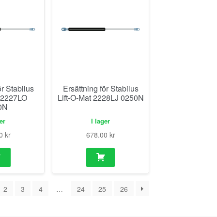
ör Stabilus
Ersättning för Stabilus
t 2227LO
Lift-O-Mat 2228LJ 0250N
0N
ger
I lager
00
kr
678.00
kr
2
3
4
…
24
25
26