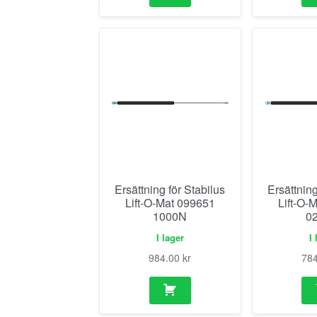
Ersättning för Stabilus
Ersättning
Lift-O-Mat 099651
Lift-O-
1000N
0
I lager
I 
984.00
kr
78