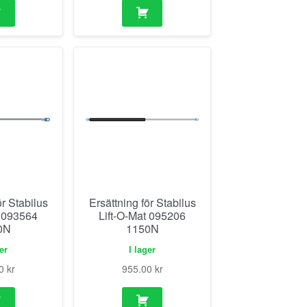
ör Stabilus
Ersättning för Stabilus
t 093564
Lift-O-Mat 095206
0N
1150N
ger
I lager
00
kr
955.00
kr