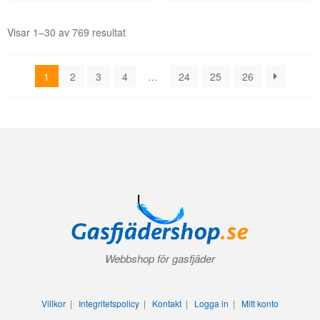
Visar 1–30 av 769 resultat
1
2
3
4
…
24
25
26
Webbshop för gasfjäder
Villkor
|
Integritetspolicy
|
Kontakt
|
Logga in
|
Mitt konto