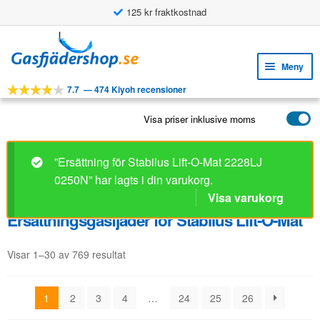
125 kr fraktkostnad
Hoppa
Hoppa
till
till
Meny
navigering
innehåll
7.7
—
474 Kiyoh recensioner
Expa
VERKTYG
unde
Visa priser inklusive moms
Expa
PRODUKTER
unde
APPLIKATIONER
”Ersättning för Stabilus Lift-O-Mat 2228LJ
0250N” har lagts i din varukorg.
Expa
KUNDSERVICE
unde
Visa varukorg
VANLIGA FRÅGOR
Ersättningsgasfjäder för Stabilus Lift-O-Mat
Visar 1–30 av 769 resultat
1
2
3
4
…
24
25
26