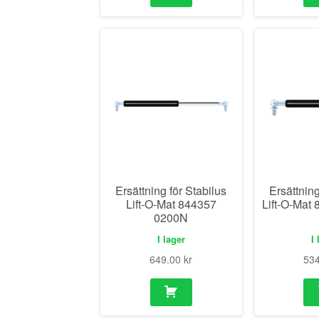
Ersättning för Stabilus
Ersättning
Lift-O-Mat 844357
Lift-O-Mat
0200N
I lager
I 
649.00
kr
53