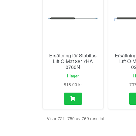
Ersättning för Stabilus
Ersättning
Lift-O-Mat 8817HA
Lift-O-
0760N
0
I lager
I 
818.00
kr
73
Visar 721–750 av 769 resultat