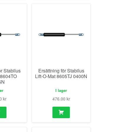
ör Stabilus
Ersättning för Stabilus
t 8604TO
Lift-O-Mat 8605TJ 0400N
5N
ger
I lager
00
kr
476.00
kr