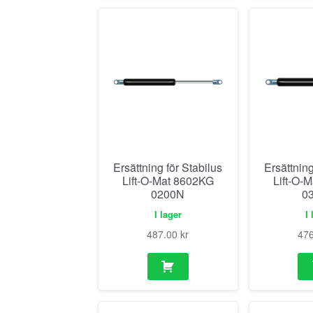
Ersättning för Stabilus
Ersättning
Lift-O-Mat 8602KG
Lift-O-
0200N
0
I lager
I 
487.00
kr
47