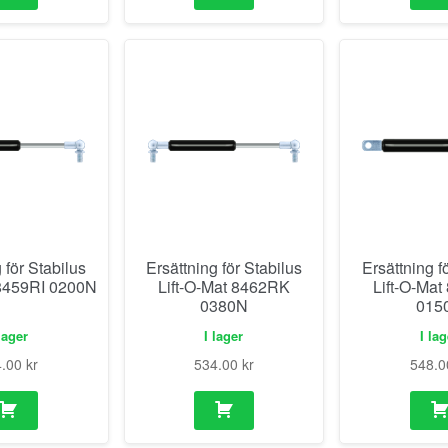
 för Stabilus
Ersättning för Stabilus
Ersättning f
 8459RI 0200N
Lift-O-Mat 8462RK
Lift-O-Ma
0380N
015
lager
I lager
I la
4.00
kr
534.00
kr
548.