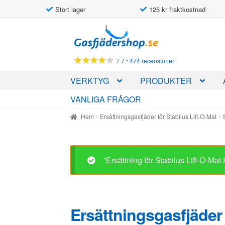
Stort lager
125 kr fraktkostnad
Hoppa
Hoppa
till
till
navigering
innehåll
-
7.7
474 recensioner
VERKTYG
PRODUKTER
VANLIGA FRÅGOR
Hem
Ersättningsgasfjäder för Stabilus Lift-O-Mat
”Ersättning för Stabilus Lift-O-Mat
Ersättningsgasfjäder 