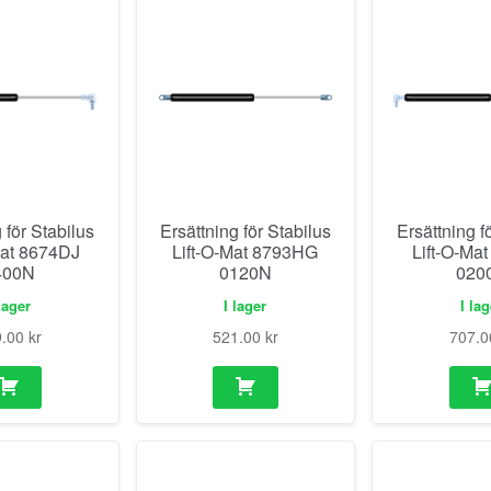
 för Stabilus
Ersättning för Stabilus
Ersättning f
Mat 8674DJ
Lift-O-Mat 8793HG
Lift-O-Ma
400N
0120N
020
lager
I lager
I la
9.00
kr
521.00
kr
707.