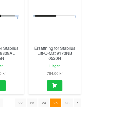
ör Stabilus
Ersättning för Stabilus
t 8838AL
Lift-O-Mat 9173NB
5N
0520N
ger
I lager
00
kr
784.00
kr
…
22
23
24
25
26