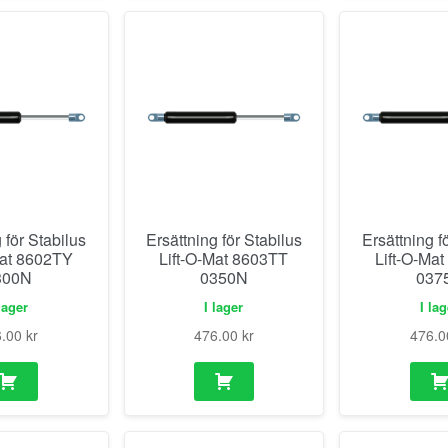
 för Stabilus
Ersättning för Stabilus
Ersättning f
Mat 8602TY
Lift-O-Mat 8603TT
Lift-O-Ma
300N
0350N
037
lager
I lager
I la
6.00
kr
476.00
kr
476.