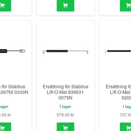
 för Stabilus
Ersättning för Stabilus
Ersättning f
 8367NI 0330N
Lift-O-Mat 839531
Lift-O-Ma
0075N
020
lager
I lager
I la
8.00
kr
579.00
kr
737.