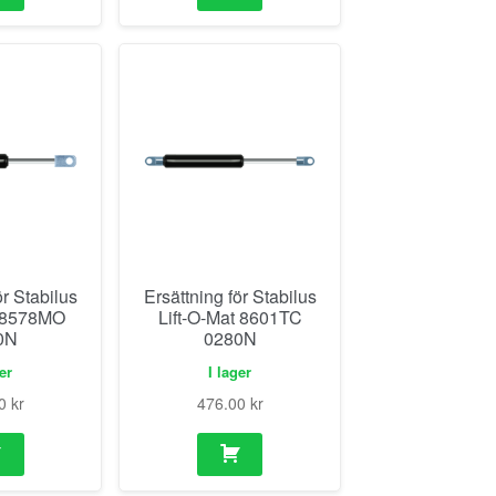
ör Stabilus
Ersättning för Stabilus
t 8578MO
Lift-O-Mat 8601TC
0N
0280N
ger
I lager
00
kr
476.00
kr