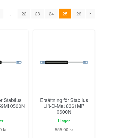
…
22
23
24
25
26
ör Stabilus
Ersättning för Stabilus
359MI 0500N
Lift-O-Mat 8361MP
0600N
ger
I lager
00
kr
555.00
kr