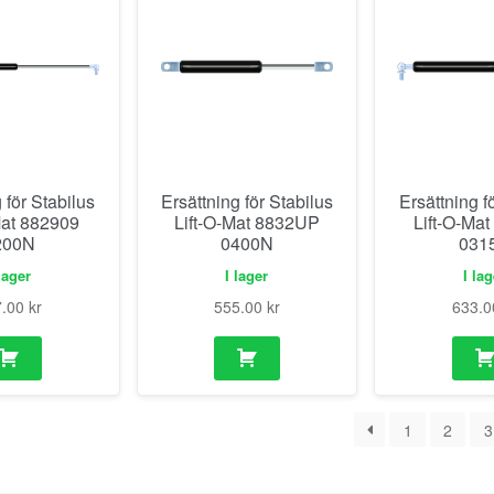
 för Stabilus
Ersättning för Stabilus
Ersättning f
Mat 882909
Lift-O-Mat 8832UP
Lift-O-Ma
200N
0400N
031
lager
I lager
I la
7.00
kr
555.00
kr
633.
1
2
3