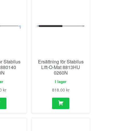
ör Stabilus
Ersättning för Stabilus
t 880140
Lift-O-Mat 8813HU
0N
0260N
ger
I lager
00
kr
818.00
kr