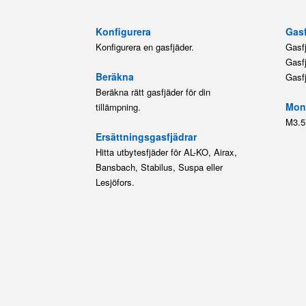
Konfigurera
Gasf
Konfigurera en gasfjäder.
Gasf
Gasf
Beräkna
Gasf
Beräkna rätt gasfjäder för din
Mont
tillämpning.
M3.5
Ersättningsgasfjädrar
Hitta utbytesfjäder för AL-KO, Airax,
Bansbach, Stabilus, Suspa eller
Lesjöfors.