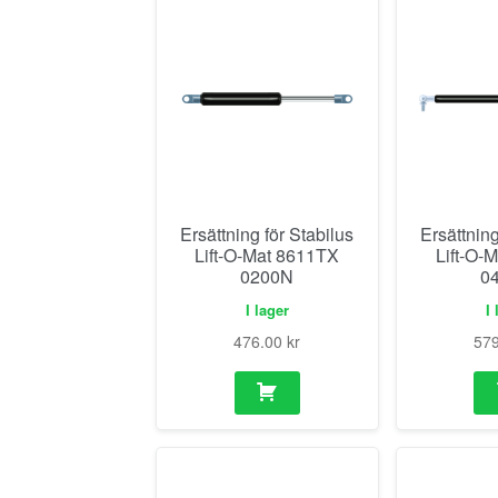
Ersättning för Stabilus
Ersättning
Lift-O-Mat 8611TX
Lift-O-
0200N
0
I lager
I 
476.00
kr
57