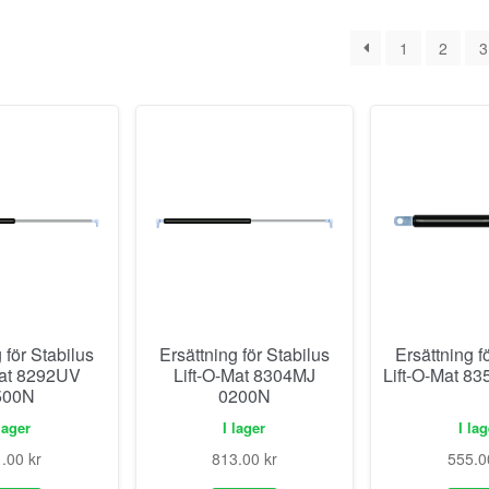
1
2
3
 för Stabilus
Ersättning för Stabilus
Ersättning f
Mat 8292UV
Lift-O-Mat 8304MJ
Lift-O-Mat 8
500N
0200N
lager
I lager
I la
1.00
kr
813.00
kr
555.