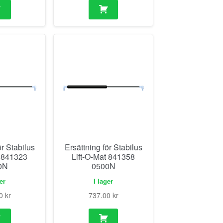
ör Stabilus
Ersättning för Stabilus
t 841323
Lift-O-Mat 841358
0N
0500N
ger
I lager
00
kr
737.00
kr