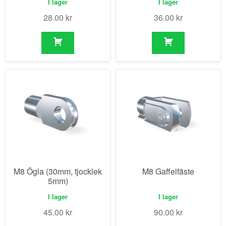
I lager
I lager
28.00
kr
36.00
kr
M8 Ögla (30mm, tjocklek
M8 Gaffelfäste
5mm)
I lager
I lager
45.00
kr
90.00
kr