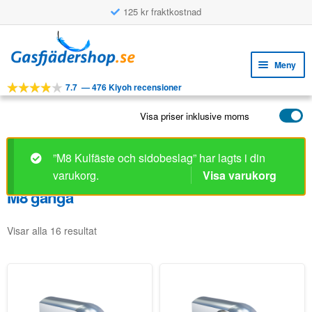
125 kr fraktkostnad
Hoppa
Hoppa
till
till
Meny
navigering
innehåll
7.7
—
476 Kiyoh recensioner
Expa
VERKTYG
unde
Visa priser inklusive moms
Expa
PRODUKTER
unde
APPLIKATIONER
”M8 Kulfäste och sidobeslag” har lagts i din
varukorg.
Visa varukorg
Expa
KUNDSERVICE
unde
M8 gänga
VANLIGA FRÅGOR
Visar alla 16 resultat