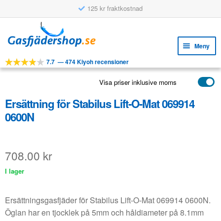
125 kr fraktkostnad
Hoppa
Hoppa
till
till
Meny
navigering
innehåll
7.7
—
474 Kiyoh recensioner
Expa
VERKTYG
unde
Visa priser inklusive moms
Expa
PRODUKTER
unde
Ersättning för Stabilus Lift-O-Mat 069914
APPLIKATIONER
0600N
Expa
KUNDSERVICE
unde
VANLIGA FRÅGOR
708.00
kr
I lager
Ersättningsgasfjäder för Stabilus Lift-O-Mat 069914 0600N.
Öglan har en tjocklek på 5mm och håldiameter på 8.1mm