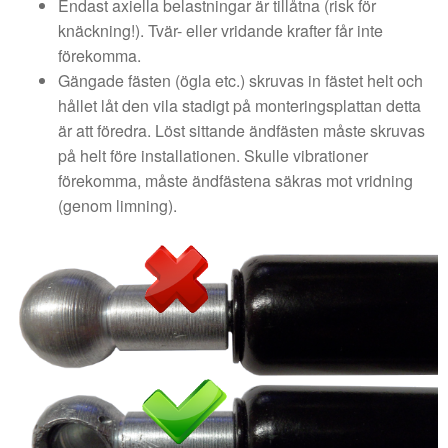
Endast axiella belastningar är tillåtna (risk för
knäckning!). Tvär- eller vridande krafter får inte
förekomma.
Gängade fästen (ögla etc.) skruvas in fästet helt och
hållet låt den vila stadigt på monteringsplattan detta
är att föredra. Löst sittande ändfästen måste skruvas
på helt före installationen. Skulle vibrationer
förekomma, måste ändfästena säkras mot vridning
(genom limning).