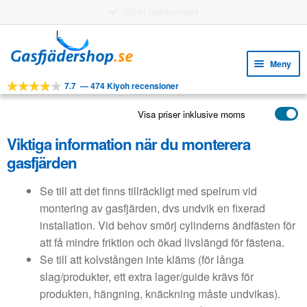
125 kr fraktkostnad
Hoppa
Hoppa
till
till
Meny
navigering
innehåll
7.7
—
474 Kiyoh recensioner
Expa
VERKTYG
unde
Visa priser inklusive moms
Expa
PRODUKTER
unde
Viktiga information när du monterera
APPLIKATIONER
gasfjärden
Expa
KUNDSERVICE
unde
Se till att det finns tillräckligt med spelrum vid
VANLIGA FRÅGOR
montering av gasfjärden, dvs undvik en fixerad
installation. Vid behov smörj cylinderns ändfästen för
att få mindre friktion och ökad livslängd för fästena.
Se till att kolvstången inte kläms (för långa
slag/produkter, ett extra lager/guide krävs för
produkten, hängning, knäckning måste undvikas).