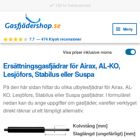
125 kr fraktkostnad
Hoppa
Hoppa
till
till
Meny
navigering
innehåll
7.7
—
474 Kiyoh recensioner
Expa
VERKTYG
unde
Visa priser inklusive moms
Expa
PRODUKTER
unde
Ersättningsgasfjädrar för Airax, AL-KO,
APPLIKATIONER
Lesjöfors, Stabilus eller Suspa
Expa
KUNDSERVICE
unde
På den här sidan hittar du olika utbytesfjädrar för Airax, AL-
VANLIGA FRÅGOR
KO, Lesjöfors, Stabilus eller Suspa gasfjädrar. I formuläret
nedan kan du ange uppgifter om gasfjäder, varefter verktyget
direkt räknar ut ett lämpligt alternativ.