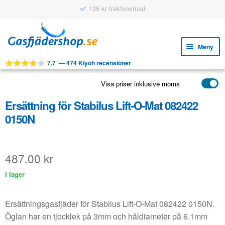
125 kr fraktkostnad
Hoppa
Hoppa
till
till
Meny
navigering
innehåll
7.7
—
474 Kiyoh recensioner
Expa
VERKTYG
unde
Visa priser inklusive moms
Expa
PRODUKTER
unde
Ersättning för Stabilus Lift-O-Mat 082422
APPLIKATIONER
0150N
Expa
KUNDSERVICE
unde
VANLIGA FRÅGOR
487.00
kr
I lager
Ersättningsgasfjäder för Stabilus Lift-O-Mat 082422 0150N.
Öglan har en tjocklek på 3mm och håldiameter på 6.1mm