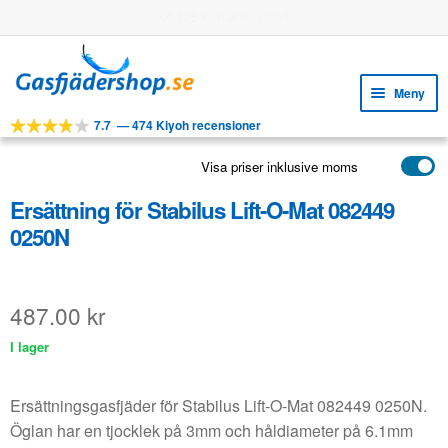
Användningsbara funktioner
Hoppa
Hoppa
till
till
Meny
navigering
innehåll
7.7
—
474 Kiyoh recensioner
Expa
VERKTYG
unde
Visa priser inklusive moms
Expa
PRODUKTER
unde
Ersättning för Stabilus Lift-O-Mat 082449
APPLIKATIONER
0250N
Expa
KUNDSERVICE
unde
VANLIGA FRÅGOR
487.00
kr
I lager
Ersättningsgasfjäder för Stabilus Lift-O-Mat 082449 0250N.
Öglan har en tjocklek på 3mm och håldiameter på 6.1mm