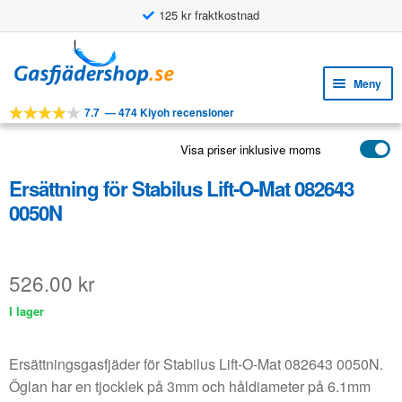
125 kr fraktkostnad
Användningsbara funktioner
Hoppa
Hoppa
till
till
Meny
navigering
innehåll
7.7
—
474 Kiyoh recensioner
Expa
VERKTYG
unde
Visa priser inklusive moms
Expa
PRODUKTER
unde
Ersättning för Stabilus Lift-O-Mat 082643
APPLIKATIONER
0050N
Expa
KUNDSERVICE
unde
VANLIGA FRÅGOR
526.00
kr
I lager
Ersättningsgasfjäder för Stabilus Lift-O-Mat 082643 0050N.
Öglan har en tjocklek på 3mm och håldiameter på 6.1mm