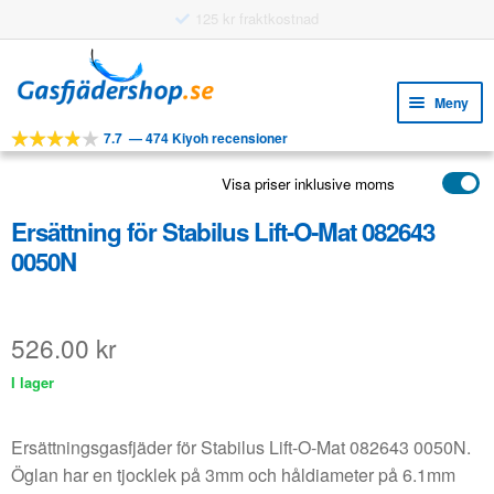
Hoppa
Hoppa
till
till
Meny
navigering
innehåll
7.7
—
474 Kiyoh recensioner
Expa
VERKTYG
unde
Visa priser inklusive moms
Expa
PRODUKTER
unde
Ersättning för Stabilus Lift-O-Mat 082643
APPLIKATIONER
0050N
Expa
KUNDSERVICE
unde
VANLIGA FRÅGOR
526.00
kr
I lager
Ersättningsgasfjäder för Stabilus Lift-O-Mat 082643 0050N.
Öglan har en tjocklek på 3mm och håldiameter på 6.1mm