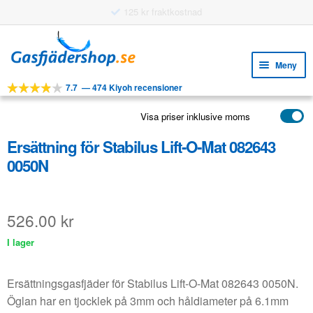
Användningsbara funktioner
Hoppa
Hoppa
till
till
Meny
navigering
innehåll
7.7
—
474 Kiyoh recensioner
Expa
VERKTYG
unde
Visa priser inklusive moms
Expa
PRODUKTER
unde
Ersättning för Stabilus Lift-O-Mat 082643
APPLIKATIONER
0050N
Expa
KUNDSERVICE
unde
VANLIGA FRÅGOR
526.00
kr
I lager
Ersättningsgasfjäder för Stabilus Lift-O-Mat 082643 0050N.
Öglan har en tjocklek på 3mm och håldiameter på 6.1mm