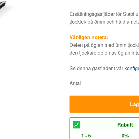
Ersättningsgasfjäder för Stabil
tjocklek på 3mm och håldiamet
Vänligen notera:
Delen på öglan med 3mm tjocklek
den tjockare delen av öglan inte
Se denna gasfjäder i vår
konfig
Antal
Lägg
Rabatt
1 - 5
0%