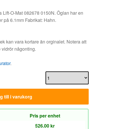
us Lift-O-Mat 082678 0150N. Öglan har en
er på 6.1mm Fabrikat: Hahn.
 kan vara kortare än orginalet. Notera att
 vidrör någonting.
urator
.
 till i varukorg
Pris per enhet
526.00
kr