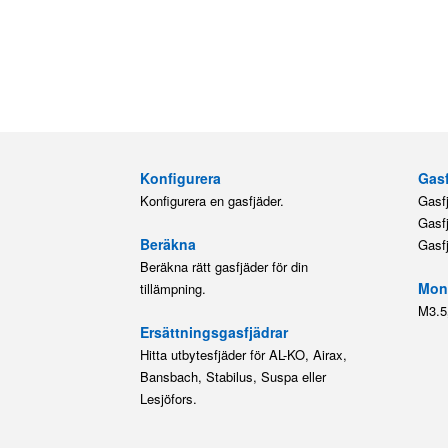
Konfigurera
Gasf
Konfigurera en gasfjäder.
Gasf
Gasf
Beräkna
Gasf
Beräkna rätt gasfjäder för din
Mont
tillämpning.
M3.5
Ersättningsgasfjädrar
Hitta utbytesfjäder för AL-KO, Airax,
Bansbach, Stabilus, Suspa eller
Lesjöfors.