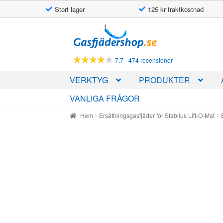
Stort lager
125 kr fraktkostnad
Hoppa
Hoppa
till
till
navigering
innehåll
-
7.7
474 recensioner
VERKTYG
PRODUKTER
VANLIGA FRÅGOR
Hem
Ersättningsgasfjäder för Stabilus Lift-O-Mat