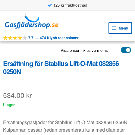
125 kr fraktkostnad
Hoppa
Hoppa
till
till
Meny
navigering
innehåll
7.7
—
474 Kiyoh recensioner
Expa
VERKTYG
unde
Visa priser inklusive moms
Expa
PRODUKTER
unde
Ersättning för Stabilus Lift-O-Mat 082856
APPLIKATIONER
0250N
Expa
KUNDSERVICE
unde
VANLIGA FRÅGOR
534.00
kr
I lager
Ersättningsgasfjäder för Stabilus Lift-O-Mat 082856 0250N.
Kulpannan passar (redan presenterat) kula med diameter