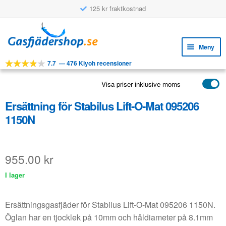
125 kr fraktkostnad
Hoppa
Hoppa
till
till
Meny
navigering
innehåll
7.7
—
476 Kiyoh recensioner
Expa
VERKTYG
unde
Visa priser inklusive moms
Expa
PRODUKTER
unde
Ersättning för Stabilus Lift-O-Mat 095206
APPLIKATIONER
1150N
Expa
KUNDSERVICE
unde
VANLIGA FRÅGOR
955.00
kr
I lager
Ersättningsgasfjäder för Stabilus Lift-O-Mat 095206 1150N.
Öglan har en tjocklek på 10mm och håldiameter på 8.1mm