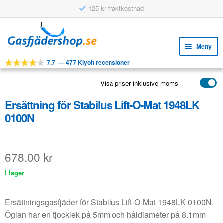
125 kr fraktkostnad
Hoppa
Hoppa
till
till
Meny
navigering
innehåll
7.7
—
477 Kiyoh recensioner
Expa
VERKTYG
unde
Visa priser inklusive moms
Expa
PRODUKTER
unde
Ersättning för Stabilus Lift-O-Mat 1948LK
APPLIKATIONER
0100N
Expa
KUNDSERVICE
unde
VANLIGA FRÅGOR
678.00
kr
I lager
Ersättningsgasfjäder för Stabilus Lift-O-Mat 1948LK 0100N.
Öglan har en tjocklek på 5mm och håldiameter på 8.1mm