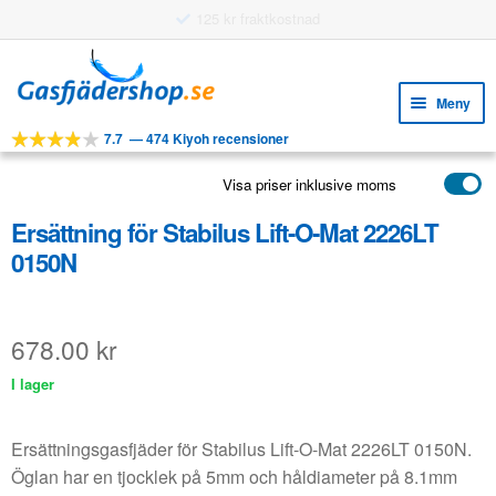
Användningsbara funktioner
Hoppa
Hoppa
till
till
Meny
navigering
innehåll
7.7
—
474 Kiyoh recensioner
Expa
VERKTYG
unde
Visa priser inklusive moms
Expa
PRODUKTER
unde
Ersättning för Stabilus Lift-O-Mat 2226LT
APPLIKATIONER
0150N
Expa
KUNDSERVICE
unde
VANLIGA FRÅGOR
678.00
kr
I lager
Ersättningsgasfjäder för Stabilus Lift-O-Mat 2226LT 0150N.
Öglan har en tjocklek på 5mm och håldiameter på 8.1mm