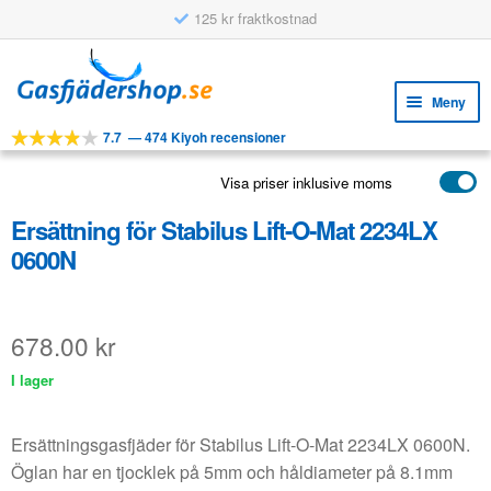
125 kr fraktkostnad
Hoppa
Hoppa
till
till
Meny
navigering
innehåll
7.7
—
474 Kiyoh recensioner
Expa
VERKTYG
unde
Visa priser inklusive moms
Expa
PRODUKTER
unde
Ersättning för Stabilus Lift-O-Mat 2234LX
APPLIKATIONER
0600N
Expa
KUNDSERVICE
unde
VANLIGA FRÅGOR
678.00
kr
I lager
Ersättningsgasfjäder för Stabilus Lift-O-Mat 2234LX 0600N.
Öglan har en tjocklek på 5mm och håldiameter på 8.1mm