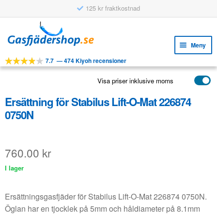
125 kr fraktkostnad
Hoppa
Hoppa
till
till
Meny
navigering
innehåll
7.7
—
474 Kiyoh recensioner
Expa
VERKTYG
unde
Visa priser inklusive moms
Expa
PRODUKTER
unde
Ersättning för Stabilus Lift-O-Mat 226874
APPLIKATIONER
0750N
Expa
KUNDSERVICE
unde
VANLIGA FRÅGOR
760.00
kr
I lager
Ersättningsgasfjäder för Stabilus Lift-O-Mat 226874 0750N.
Öglan har en tjocklek på 5mm och håldiameter på 8.1mm