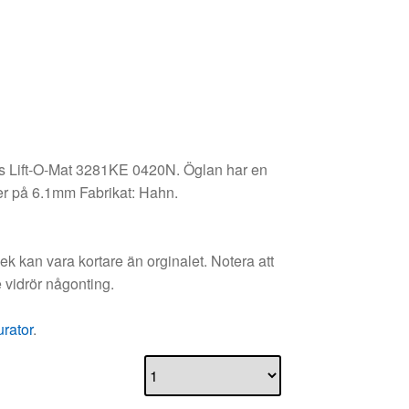
lus Lift-O-Mat 3281KE 0420N. Öglan har en
er på 6.1mm Fabrikat: Hahn.
 kan vara kortare än orginalet. Notera att
 vidrör någonting.
urator
.
 till i varukorg
Pris per enhet
487.00
kr