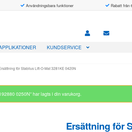
Användningsbara funktioner
Rabatt från 
APPLIKATIONER
KUNDSERVICE
Ersättning för Stabilus Lift-O-Mat 3281KE 0420N
Ersättning för 
3281KE 0420N
487.00
kr
I lager