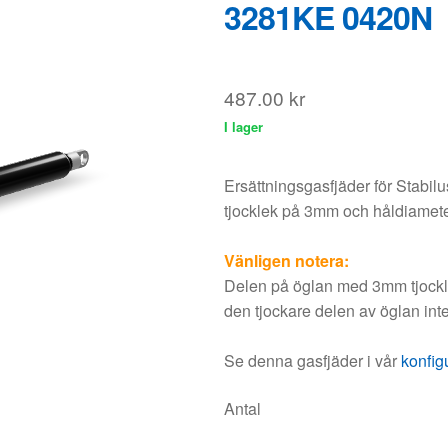
Ersättningsgasfjäder för Stabi
tjocklek på 3mm och håldiamet
Vänligen notera:
Delen på öglan med 3mm tjocklek
den tjockare delen av öglan inte
Se denna gasfjäder i vår
konfig
Antal
Lägg
Rabatt
1 - 5
0%