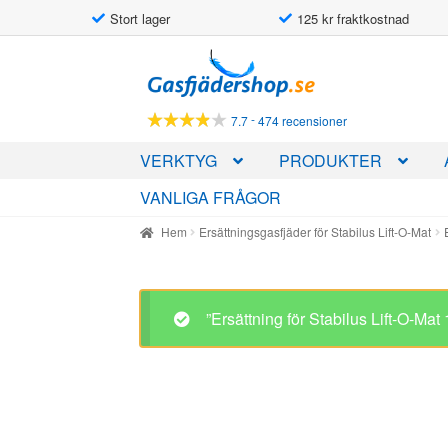
Stort lager
125 kr fraktkostnad
Hoppa
Hoppa
till
till
navigering
innehåll
-
7.7
474 recensioner
VERKTYG
PRODUKTER
VANLIGA FRÅGOR
Hem
Ersättningsgasfjäder för Stabilus Lift-O-Mat