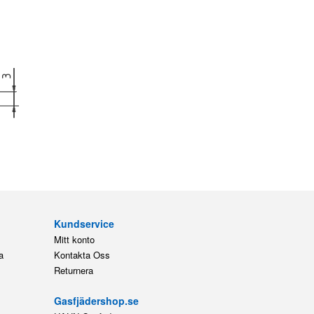
Kundservice
Mitt konto
a
Kontakta Oss
Returnera
Gasfjädershop.se
HAHN Gasfedern