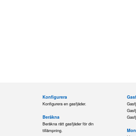
Konfigurera
Gasf
Konfigurera en gasfjäder.
Gasf
Gasf
Beräkna
Gasf
Beräkna rätt gasfjäder för din
Mont
tillämpning.
M3.5
Ersättningsgasfjädrar
Hitta utbytesfjäder för AL-KO, Airax,
Bansbach, Stabilus, Suspa eller
Lesjöfors.