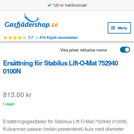
125 kr fraktkostnad
Användningsbara funktioner
Hoppa
Hoppa
till
till
Meny
navigering
innehåll
7.7
—
474 Kiyoh recensioner
Expa
VERKTYG
unde
Visa priser inklusive moms
Expa
PRODUKTER
unde
Ersättning för Stabilus Lift-O-Mat 752940
APPLIKATIONER
0100N
Expa
KUNDSERVICE
unde
VANLIGA FRÅGOR
813.00
kr
I lager
Ersättningsgasfjäder för Stabilus Lift-O-Mat 752940 0100N.
Kulpannan passar (redan presenterat) kula med diameter