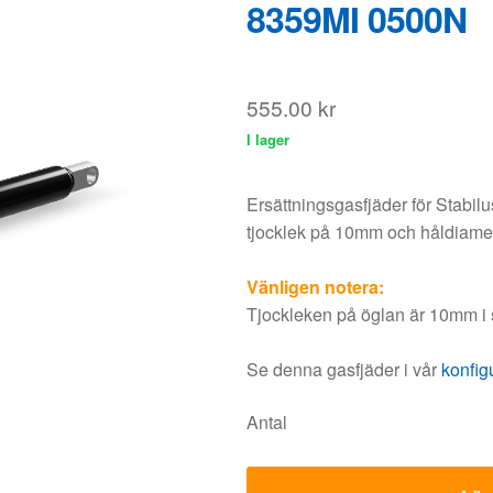
Ersättningsgasfjäder för Stabil
tjocklek på 10mm och håldiame
Vänligen notera:
Tjockleken på öglan är 10mm i s
Se denna gasfjäder i vår
konfig
Antal
Lägg
Rabatt
1 - 5
0%