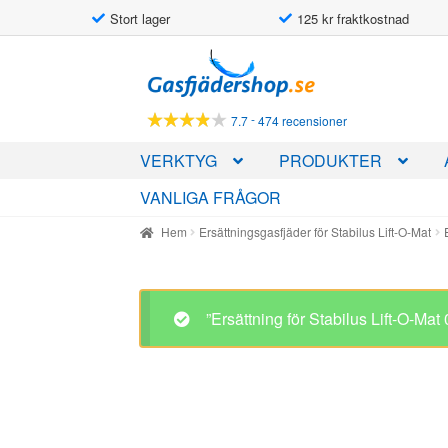
Stort lager
125 kr fraktkostnad
Hoppa
Hoppa
till
till
navigering
innehåll
-
7.7
474 recensioner
VERKTYG
PRODUKTER
VANLIGA FRÅGOR
Hem
Ersättningsgasfjäder för Stabilus Lift-O-Mat