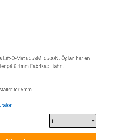
us Lift-O-Mat 8359MI 0500N. Öglan har en
ter på 8.1mm Fabrikat: Hahn.
tället för 5mm.
urator
.
 till i varukorg
Pris per enhet
555.00
kr