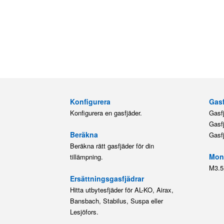
Konfigurera
Gasf
Konfigurera en gasfjäder.
Gasf
Gasf
Beräkna
Gasf
Beräkna rätt gasfjäder för din
Mont
tillämpning.
M3.5
Ersättningsgasfjädrar
Hitta utbytesfjäder för AL-KO, Airax,
Bansbach, Stabilus, Suspa eller
Lesjöfors.