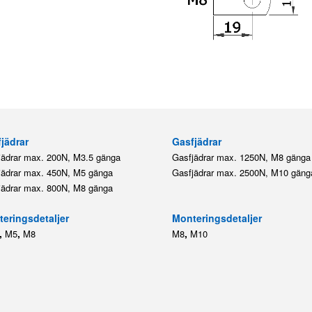
jädrar
Gasfjädrar
jädrar max. 200N, M3.5 gänga
Gasfjädrar max. 1250N, M8 gänga
jädrar max. 450N, M5 gänga
Gasfjädrar max. 2500N, M10 gäng
jädrar max. 800N, M8 gänga
eringsdetaljer
Monteringsdetaljer
,
,
,
M5
M8
M8
M10
Webbshop för gasfjäder