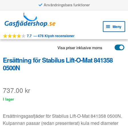
Användningsbara funktioner
Hoppa
Hoppa
till
till
Meny
navigering
innehåll
7.7
—
476 Kiyoh recensioner
Expa
VERKTYG
unde
Visa priser inklusive moms
Expa
PRODUKTER
unde
Ersättning för Stabilus Lift-O-Mat 841358
APPLIKATIONER
0500N
Expa
KUNDSERVICE
unde
VANLIGA FRÅGOR
737.00
kr
I lager
Ersättningsgasfjäder för Stabilus Lift-O-Mat 841358 0500N.
Kulpannan passar (redan presenterat) kula med diameter