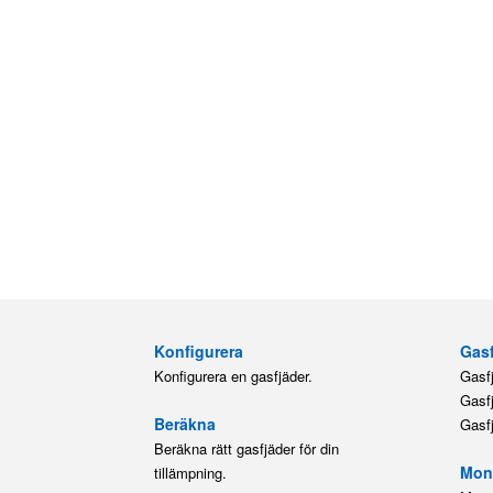
Konfigurera
Gasf
Konfigurera en gasfjäder.
Gasf
Gasf
Beräkna
Gasf
Beräkna rätt gasfjäder för din
Mont
tillämpning.
M3.5
Ersättningsgasfjädrar
Hitta utbytesfjäder för AL-KO, Airax,
Bansbach, Stabilus, Suspa eller
Lesjöfors.