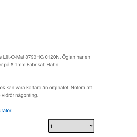
lus Lift-O-Mat 8793HG 0120N. Öglan har en
er på 6.1mm Fabrikat: Hahn.
 kan vara kortare än orginalet. Notera att
 vidrör någonting.
urator
.
 till i varukorg
Pris per enhet
521.00
kr