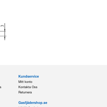
Kundservice
Mitt konto
a
Kontakta Oss
Returnera
Gasfjädershop.se
HAHN Gasfedern