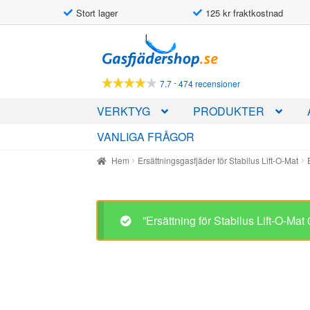
Stort lager
125 kr fraktkostnad
Hoppa
Hoppa
till
till
navigering
innehåll
-
7.7
474 recensioner
VERKTYG
PRODUKTER
VANLIGA FRÅGOR
Hem
Ersättningsgasfjäder för Stabilus Lift-O-Mat