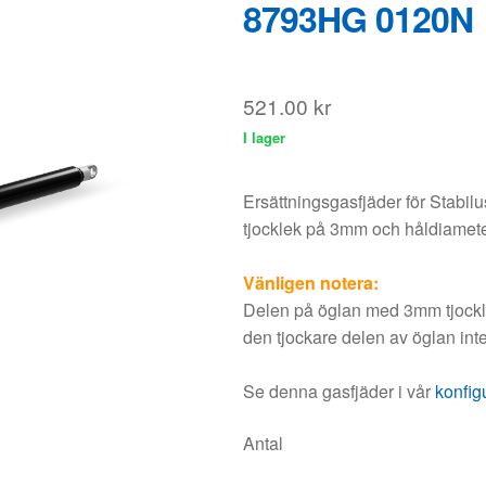
Ersättningsgasfjäder för Stabi
tjocklek på 3mm och håldiamet
Vänligen notera:
Delen på öglan med 3mm tjocklek
den tjockare delen av öglan inte
Se denna gasfjäder i vår
konfig
Antal
Lägg
Rabatt
1 - 5
0%