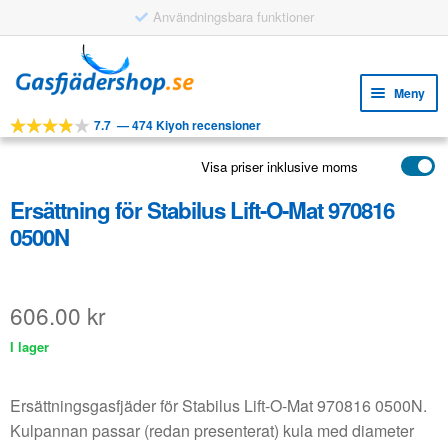
Användningsbara funktioner
Hoppa
Hoppa
till
till
Meny
navigering
innehåll
7.7
—
474 Kiyoh recensioner
Expa
VERKTYG
unde
Visa priser inklusive moms
Expa
PRODUKTER
unde
Ersättning för Stabilus Lift-O-Mat 970816
APPLIKATIONER
0500N
Expa
KUNDSERVICE
unde
VANLIGA FRÅGOR
606.00
kr
I lager
Ersättningsgasfjäder för Stabilus Lift-O-Mat 970816 0500N.
Kulpannan passar (redan presenterat) kula med diameter