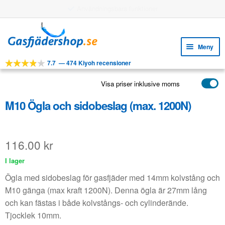
Användningsbara funktioner
Hoppa
Hoppa
till
till
Meny
navigering
innehåll
7.7
—
474 Kiyoh recensioner
Expa
VERKTYG
unde
Visa priser inklusive moms
Expa
PRODUKTER
unde
M10 Ögla och sidobeslag (max. 1200N)
APPLIKATIONER
Expa
KUNDSERVICE
unde
116.00
kr
VANLIGA FRÅGOR
I lager
Ögla med sidobeslag för gasfjäder med 14mm kolvstång och
M10 gänga (max kraft 1200N). Denna ögla är 27mm lång
och kan fästas i både kolvstångs- och cylinderände.
Tjocklek 10mm.