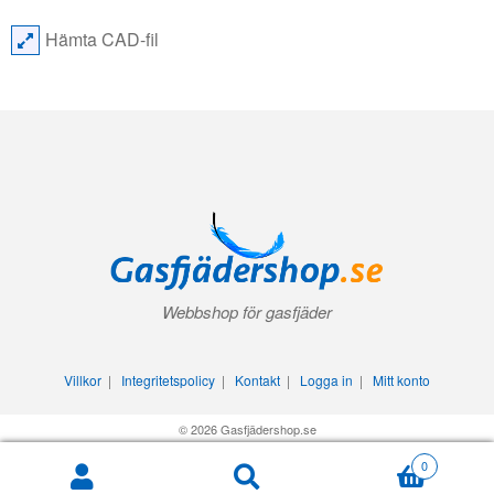
Hämta CAD-fil
Webbshop för gasfjäder
Villkor
|
Integritetspolicy
|
Kontakt
|
Logga in
|
Mitt konto
© 2026 Gasfjädershop.se
0
Search