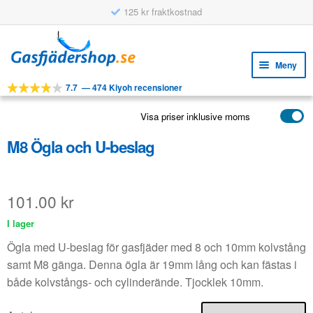
125 kr fraktkostnad
Hoppa
Hoppa
till
till
Meny
navigering
innehåll
7.7
—
474 Kiyoh recensioner
Expa
VERKTYG
unde
Visa priser inklusive moms
Expa
PRODUKTER
unde
M8 Ögla och U-beslag
APPLIKATIONER
Expa
KUNDSERVICE
unde
101.00
kr
VANLIGA FRÅGOR
I lager
Ögla med U-beslag för gasfjäder med 8 och 10mm kolvstång
samt M8 gänga. Denna ögla är 19mm lång och kan fästas i
både kolvstångs- och cylinderände. Tjocklek 10mm.