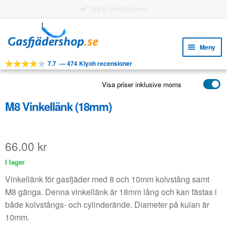
Hoppa
Hoppa
till
till
Meny
navigering
innehåll
7.7
—
474 Kiyoh recensioner
Expa
VERKTYG
unde
Visa priser inklusive moms
Expa
PRODUKTER
unde
M8 Vinkellänk (18mm)
APPLIKATIONER
Expa
KUNDSERVICE
unde
66.00
kr
VANLIGA FRÅGOR
I lager
Vinkellänk för gasfjäder med 8 och 10mm kolvstång samt
M8 gänga. Denna vinkellänk är 18mm lång och kan fästas i
både kolvstångs- och cylinderände. Diameter på kulan är
10mm.