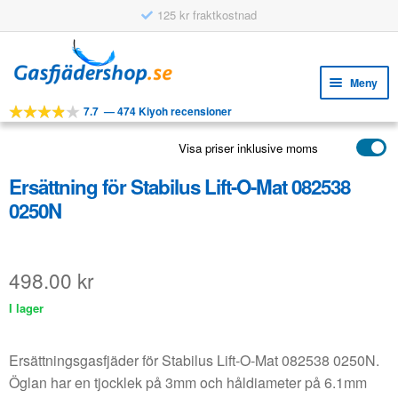
125 kr fraktkostnad
Hoppa
Hoppa
till
till
Meny
navigering
innehåll
7.7
—
474 Kiyoh recensioner
Expa
VERKTYG
unde
Visa priser inklusive moms
Expa
PRODUKTER
unde
Ersättning för Stabilus Lift-O-Mat 082538
APPLIKATIONER
0250N
Expa
KUNDSERVICE
unde
VANLIGA FRÅGOR
498.00
kr
I lager
Ersättningsgasfjäder för Stabilus Lift-O-Mat 082538 0250N.
Öglan har en tjocklek på 3mm och håldiameter på 6.1mm