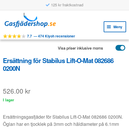
125 kr fraktkostnad
Hoppa
Hoppa
till
till
Meny
navigering
innehåll
7.7
—
474 Kiyoh recensioner
Expa
VERKTYG
unde
Visa priser inklusive moms
Expa
PRODUKTER
unde
Ersättning för Stabilus Lift-O-Mat 082686
APPLIKATIONER
0200N
Expa
KUNDSERVICE
unde
VANLIGA FRÅGOR
526.00
kr
I lager
Ersättningsgasfjäder för Stabilus Lift-O-Mat 082686 0200N.
Öglan har en tjocklek på 3mm och håldiameter på 6.1mm