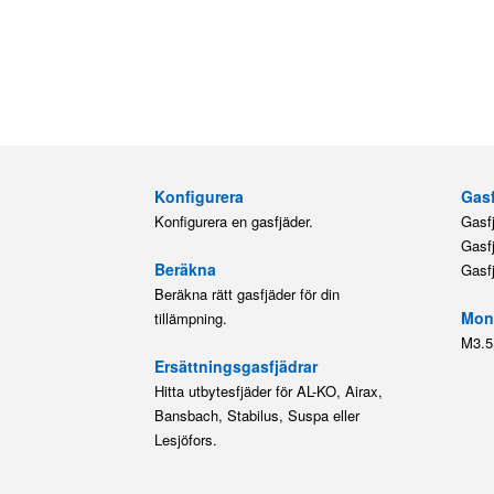
Konfigurera
Gasf
Konfigurera en gasfjäder.
Gasf
Gasf
Beräkna
Gasf
Beräkna rätt gasfjäder för din
Mont
tillämpning.
M3.5
Ersättningsgasfjädrar
Hitta utbytesfjäder för AL-KO, Airax,
Bansbach, Stabilus, Suspa eller
Lesjöfors.