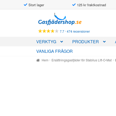
Stort lager
125 kr fraktkostnad
Hoppa
Hoppa
till
till
navigering
innehåll
-
7.7
474 recensioner
VERKTYG
PRODUKTER
VANLIGA FRÅGOR
Hem
Ersättningsgasfjäder för Stabilus Lift-O-Mat