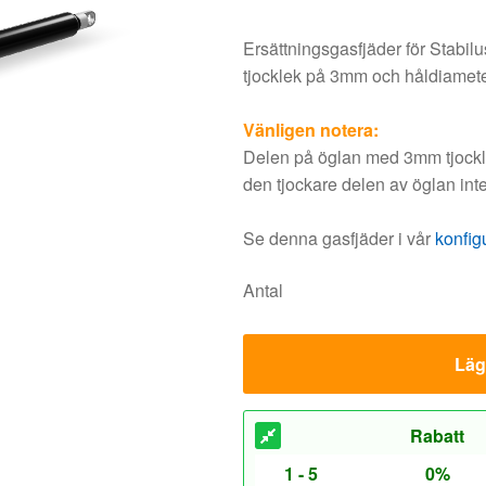
Ersättningsgasfjäder för Stabil
tjocklek på 3mm och håldiamet
Vänligen notera:
Delen på öglan med 3mm tjocklek
den tjockare delen av öglan inte
Se denna gasfjäder i vår
konfig
Antal
Lägg
Rabatt
1 - 5
0%