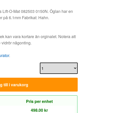
us Lift-O-Mat 082503 0150N. Öglan har en
er på 6.1mm Fabrikat: Hahn.
 kan vara kortare än orginalet. Notera att
 vidrör någonting.
urator
.
 till i varukorg
Pris per enhet
498.00
kr