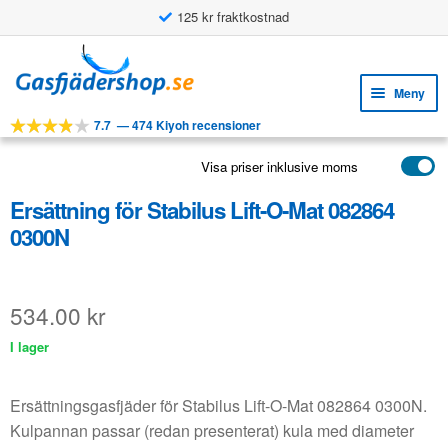
125 kr fraktkostnad
Hoppa
Hoppa
till
till
Meny
navigering
innehåll
7.7
—
474 Kiyoh recensioner
Expa
VERKTYG
unde
Visa priser inklusive moms
Expa
PRODUKTER
unde
Ersättning för Stabilus Lift-O-Mat 082864
APPLIKATIONER
0300N
Expa
KUNDSERVICE
unde
VANLIGA FRÅGOR
534.00
kr
I lager
Ersättningsgasfjäder för Stabilus Lift-O-Mat 082864 0300N.
Kulpannan passar (redan presenterat) kula med diameter