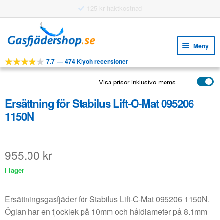
Användningsbara funktioner
Hoppa
Hoppa
till
till
Meny
navigering
innehåll
7.7
—
474 Kiyoh recensioner
Expa
VERKTYG
unde
Visa priser inklusive moms
Expa
PRODUKTER
unde
Ersättning för Stabilus Lift-O-Mat 095206
APPLIKATIONER
1150N
Expa
KUNDSERVICE
unde
VANLIGA FRÅGOR
955.00
kr
I lager
Ersättningsgasfjäder för Stabilus Lift-O-Mat 095206 1150N.
Öglan har en tjocklek på 10mm och håldiameter på 8.1mm