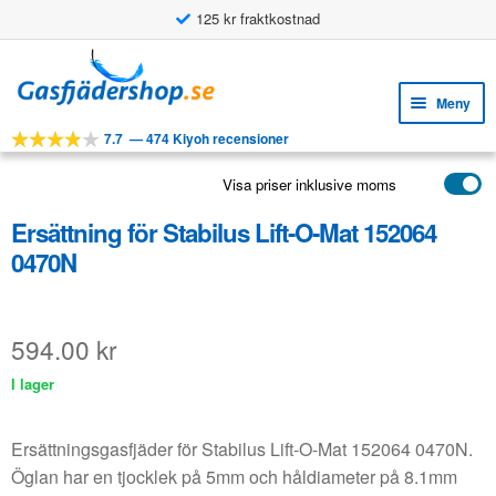
125 kr fraktkostnad
Användningsbara funktioner
Hoppa
Hoppa
till
till
Meny
navigering
innehåll
7.7
—
474 Kiyoh recensioner
Expa
VERKTYG
unde
Visa priser inklusive moms
Expa
PRODUKTER
unde
Ersättning för Stabilus Lift-O-Mat 152064
APPLIKATIONER
0470N
Expa
KUNDSERVICE
unde
VANLIGA FRÅGOR
594.00
kr
I lager
Ersättningsgasfjäder för Stabilus Lift-O-Mat 152064 0470N.
Öglan har en tjocklek på 5mm och håldiameter på 8.1mm