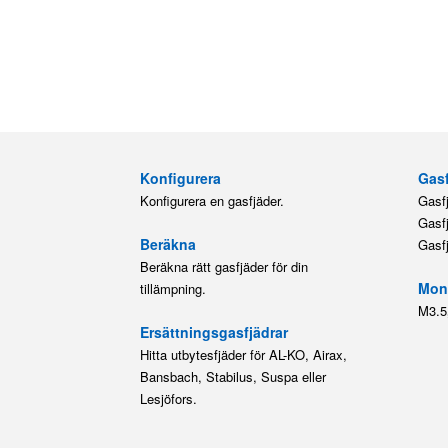
Konfigurera
Gasf
Konfigurera en gasfjäder.
Gasf
Gasf
Beräkna
Gasf
Beräkna rätt gasfjäder för din
Mont
tillämpning.
M3.5
Ersättningsgasfjädrar
Hitta utbytesfjäder för AL-KO, Airax,
Bansbach, Stabilus, Suspa eller
Lesjöfors.