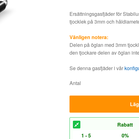
Ersättningsgasfjäder för Stabil
tjocklek på 3mm och håldiamet
Vänligen notera:
Delen på öglan med 3mm tjocklek
den tjockare delen av öglan inte
Se denna gasfjäder i vår
konfig
Antal
Lägg
Rabatt
1 - 5
0%