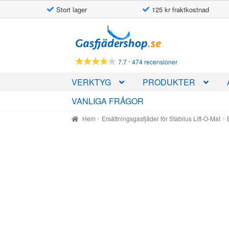
Stort lager
125 kr fraktkostnad
Hoppa
Hoppa
till
till
navigering
innehåll
-
7.7
474 recensioner
VERKTYG
PRODUKTER
VANLIGA FRÅGOR
Hem
Ersättningsgasfjäder för Stabilus Lift-O-Mat