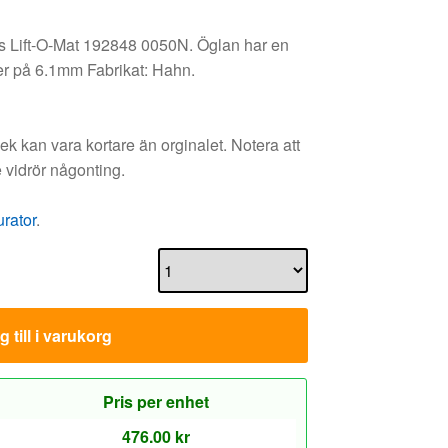
us Lift-O-Mat 192848 0050N. Öglan har en
er på 6.1mm Fabrikat: Hahn.
 kan vara kortare än orginalet. Notera att
 vidrör någonting.
urator
.
 till i varukorg
Pris per enhet
476.00
kr