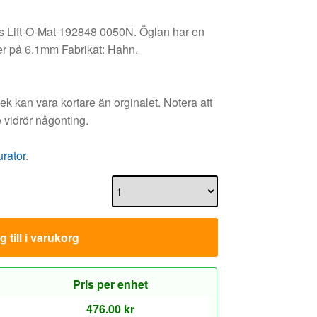
us Lift-O-Mat 192848 0050N. Öglan har en
er på 6.1mm Fabrikat: Hahn.
 kan vara kortare än orginalet. Notera att
 vidrör någonting.
urator
.
 till i varukorg
Pris per enhet
476.00
kr