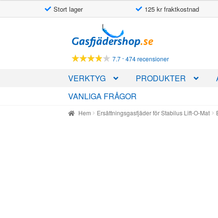
Stort lager
125 kr fraktkostnad
Hoppa
Hoppa
till
till
navigering
innehåll
-
7.7
474 recensioner
VERKTYG
PRODUKTER
VANLIGA FRÅGOR
Hem
Ersättningsgasfjäder för Stabilus Lift-O-Mat