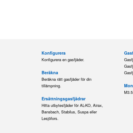
Konfigurera
Gasf
Konfigurera en gasfjäder.
Gasf
Gasf
Beräkna
Gasf
Beräkna rätt gasfjäder för din
Mont
tillämpning.
M3.5
Ersättningsgasfjädrar
Hitta utbytesfjäder för AL-KO, Airax,
Bansbach, Stabilus, Suspa eller
Lesjöfors.