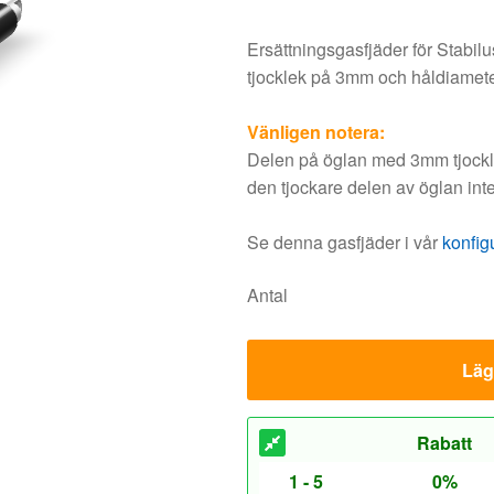
Ersättningsgasfjäder för Stabil
tjocklek på 3mm och håldiamet
Vänligen notera:
Delen på öglan med 3mm tjocklek
den tjockare delen av öglan inte
Se denna gasfjäder i vår
konfig
Antal
Lägg
Rabatt
1 - 5
0%