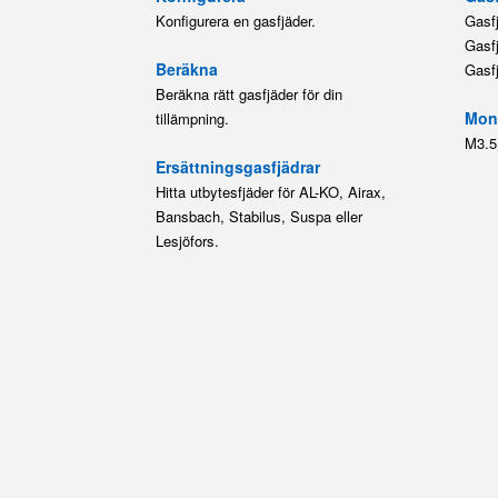
Konfigurera en gasfjäder.
Gasf
Gasf
Beräkna
Gasf
Beräkna rätt gasfjäder för din
Mont
tillämpning.
M3.5
Ersättningsgasfjädrar
Hitta utbytesfjäder för AL-KO, Airax,
Bansbach, Stabilus, Suspa eller
Lesjöfors.