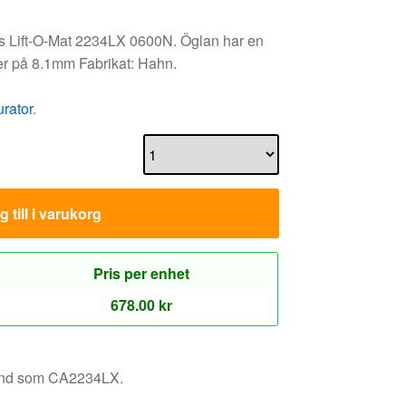
lus Lift-O-Mat 2234LX 0600N. Öglan har en
er på 8.1mm Fabrikat: Hahn.
urator
.
 till i varukorg
Pris per enhet
678.00
kr
känd som CA2234LX.