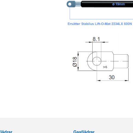
jädrar
Gasfjädrar