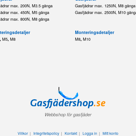
jädrar max. 200N, M3.5 gänga
Gasfjädrar max. 1250N, M8 gänga
jädrar max. 450N, M5 gänga
Gasfjädrar max. 2500N, M10 gäng
jädrar max. 800N, M8 gänga
eringsdetaljer
Monteringsdetaljer
,
,
,
M5
M8
M8
M10
Webbshop för gasfjäder
Villkor
|
Integritetspolicy
|
Kontakt
|
Logga in
|
Mitt konto