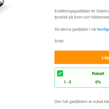
Ersättningsgasfjäder för Stabi
tjocklek på 5mm och håldiamet
Se denna gasfjäder i vår
konfig
Antal
Lägg
Rabatt
1 - 5
0%
Den här gasfjädern är också 