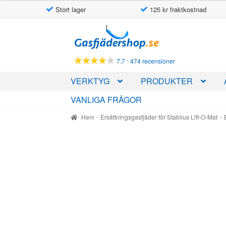
Stort lager
125 kr fraktkostnad
Hoppa
Hoppa
till
till
navigering
innehåll
-
7.7
474 recensioner
VERKTYG
PRODUKTER
VANLIGA FRÅGOR
Hem
Ersättningsgasfjäder för Stabilus Lift-O-Mat