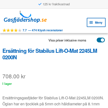
125 kr fraktkostnad
Hoppa
Hoppa
till
till
Meny
navigering
innehåll
7.7
—
474 Kiyoh recensioner
Expa
VERKTYG
unde
Visa priser inklusive moms
Expa
PRODUKTER
unde
Ersättning för Stabilus Lift-O-Mat 2245LM
APPLIKATIONER
0200N
Expa
KUNDSERVICE
unde
VANLIGA FRÅGOR
708.00
kr
I lager
Ersättningsgasfjäder för Stabilus Lift-O-Mat 2245LM 0200N.
Öglan har en tjocklek på 5mm och håldiameter på 8.1mm