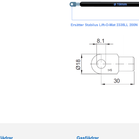
jädrar
Gasfjädrar