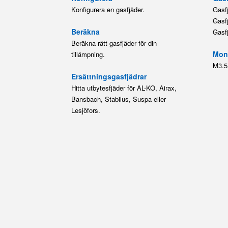
Konfigurera en gasfjäder.
Gasf
Gasf
Beräkna
Gasf
Beräkna rätt gasfjäder för din
Mont
tillämpning.
M3.5
Ersättningsgasfjädrar
Hitta utbytesfjäder för AL-KO, Airax,
Bansbach, Stabilus, Suspa eller
Lesjöfors.