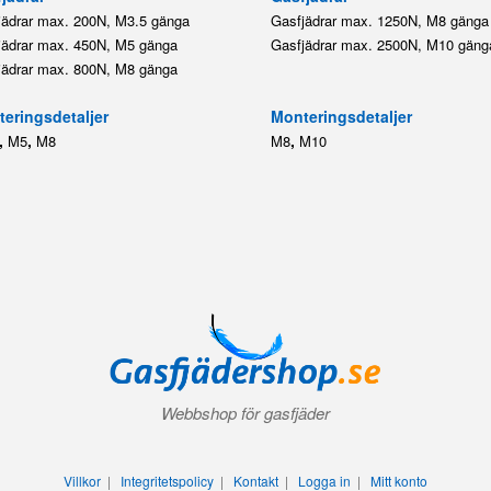
jädrar max. 200N, M3.5 gänga
Gasfjädrar max. 1250N, M8 gänga
jädrar max. 450N, M5 gänga
Gasfjädrar max. 2500N, M10 gäng
jädrar max. 800N, M8 gänga
eringsdetaljer
Monteringsdetaljer
,
,
,
M5
M8
M8
M10
Webbshop för gasfjäder
Villkor
|
Integritetspolicy
|
Kontakt
|
Logga in
|
Mitt konto