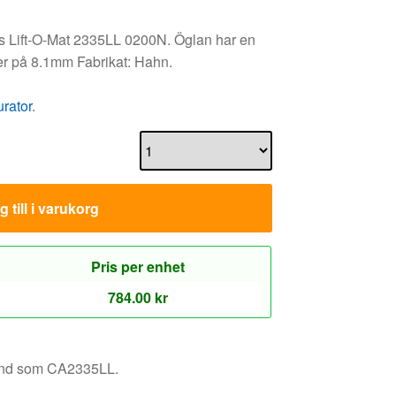
us Lift-O-Mat 2335LL 0200N. Öglan har en
er på 8.1mm Fabrikat: Hahn.
urator
.
 till i varukorg
Pris per enhet
784.00
kr
känd som CA2335LL.