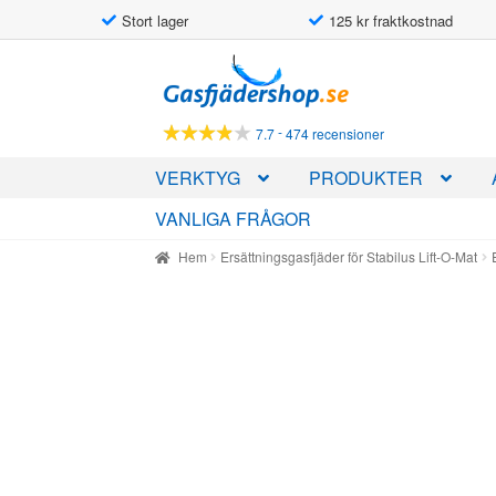
Stort lager
125 kr fraktkostnad
Hoppa
Hoppa
till
till
navigering
innehåll
-
7.7
474 recensioner
VERKTYG
PRODUKTER
VANLIGA FRÅGOR
Hem
Ersättningsgasfjäder för Stabilus Lift-O-Mat