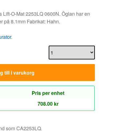
lus Lift-O-Mat 2253LQ 0600N. Öglan har en
er på 8.1mm Fabrikat: Hahn.
urator
.
 till i varukorg
Pris per enhet
708.00
kr
känd som CA2253LQ.