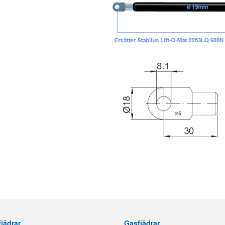
jädrar
Gasfjädrar