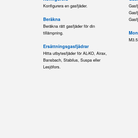
Konfigurera en gasfjäder.
Gasf
Gasf
Beräkna
Gasf
Beräkna rätt gasfjäder för din
Mont
tillämpning.
M3.5
Ersättningsgasfjädrar
Hitta utbytesfjäder för AL-KO, Airax,
Bansbach, Stabilus, Suspa eller
Lesjöfors.