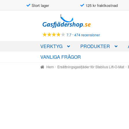
Stort lager
125 kr fraktkostnad
Hoppa
Hoppa
till
till
navigering
innehåll
-
7.7
474 recensioner
VERKTYG
PRODUKTER
VANLIGA FRÅGOR
Hem
Ersättningsgasfjäder för Stabilus Lift-O-Mat