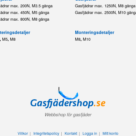
jädrar max. 200N, M3.5 gänga
Gasfjädrar max. 1250N, M8 gänga
jädrar max. 450N, M5 gänga
Gasfjädrar max. 2500N, M10 gäng
jädrar max. 800N, M8 gänga
eringsdetaljer
Monteringsdetaljer
,
,
,
M5
M8
M8
M10
Webbshop för gasfjäder
Villkor
|
Integritetspolicy
|
Kontakt
|
Logga in
|
Mitt konto