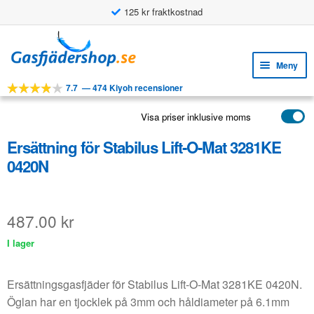
125 kr fraktkostnad
Användningsbara funktioner
Hoppa
Hoppa
till
till
Meny
navigering
innehåll
7.7
—
474 Kiyoh recensioner
Expa
VERKTYG
unde
Visa priser inklusive moms
Expa
PRODUKTER
unde
Ersättning för Stabilus Lift-O-Mat 3281KE
APPLIKATIONER
0420N
Expa
KUNDSERVICE
unde
VANLIGA FRÅGOR
487.00
kr
I lager
Ersättningsgasfjäder för Stabilus Lift-O-Mat 3281KE 0420N.
Öglan har en tjocklek på 3mm och håldiameter på 6.1mm