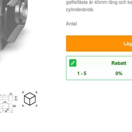
gaffelfäste är 40mm lång och ka
cylinderände.
Antal
Lägg
Rabatt
1 - 5
0%