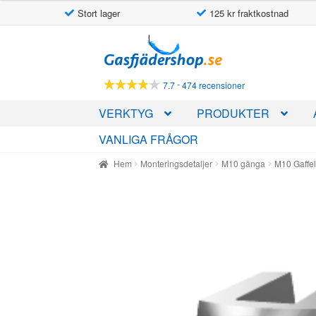
Stort lager
125 kr fraktkostnad
Hoppa
Hoppa
till
till
navigering
innehåll
-
7.7
474 recensioner
VERKTYG
PRODUKTER
VANLIGA FRÅGOR
Hem
Monteringsdetaljer
M10 gänga
M10 Gaffel