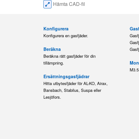
Hämta CAD-fil
Konfigurera
Gasf
Konfigurera en gasfjäder.
Gasf
Gasf
Beräkna
Gasf
Beräkna rätt gasfjäder för din
Mont
tillämpning.
M3.5
Ersättningsgasfjädrar
Hitta utbytesfjäder för AL-KO, Airax,
Bansbach, Stabilus, Suspa eller
Lesjöfors.