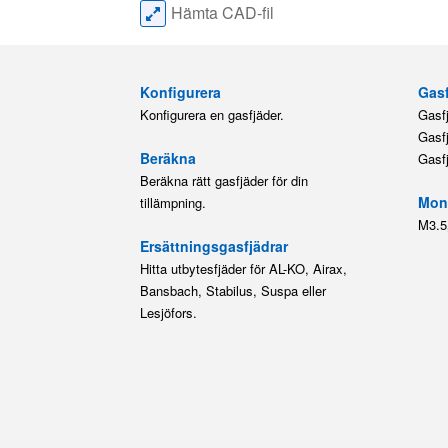
Hämta CAD-fil
Konfigurera
Gasf
Konfigurera en gasfjäder.
Gasf
Gasf
Beräkna
Gasf
Beräkna rätt gasfjäder för din
Mont
tillämpning.
M3.5
Ersättningsgasfjädrar
Hitta utbytesfjäder för AL-KO, Airax,
Bansbach, Stabilus, Suspa eller
Lesjöfors.