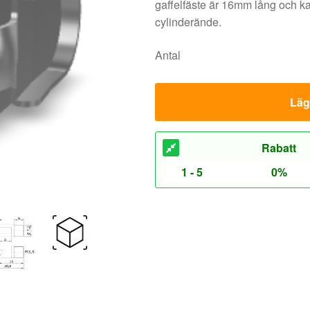
gaffelfäste är 16mm lång och ka
cylinderände.
Antal
Lägg
Rabatt
1 - 5
0%