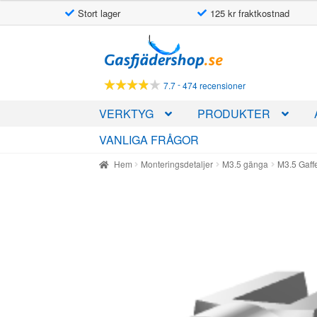
Stort lager
125 kr fraktkostnad
Hoppa
Hoppa
till
till
navigering
innehåll
-
7.7
474 recensioner
VERKTYG
PRODUKTER
VANLIGA FRÅGOR
Hem
Monteringsdetaljer
M3.5 gänga
M3.5 Gaffe