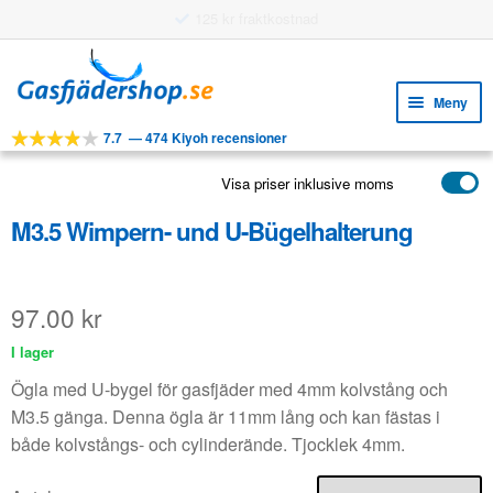
Användningsbara funktioner
Hoppa
Hoppa
till
till
Meny
navigering
innehåll
7.7
—
474 Kiyoh recensioner
Expa
VERKTYG
unde
Visa priser inklusive moms
Expa
PRODUKTER
unde
M3.5 Wimpern- und U-Bügelhalterung
APPLIKATIONER
Expa
KUNDSERVICE
unde
97.00
kr
VANLIGA FRÅGOR
I lager
Ögla med U-bygel för gasfjäder med 4mm kolvstång och
M3.5 gänga. Denna ögla är 11mm lång och kan fästas i
både kolvstångs- och cylinderände. Tjocklek 4mm.