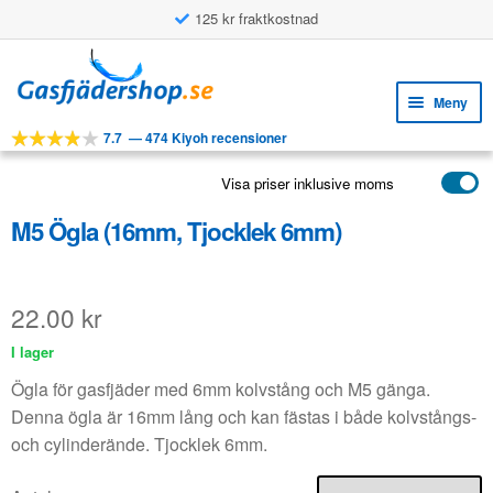
125 kr fraktkostnad
Hoppa
Hoppa
till
till
Meny
navigering
innehåll
7.7
—
474 Kiyoh recensioner
Expa
VERKTYG
unde
Visa priser inklusive moms
Expa
PRODUKTER
unde
M5 Ögla (16mm, Tjocklek 6mm)
APPLIKATIONER
Expa
KUNDSERVICE
unde
22.00
kr
VANLIGA FRÅGOR
I lager
Ögla för gasfjäder med 6mm kolvstång och M5 gänga.
Denna ögla är 16mm lång och kan fästas i både kolvstångs-
och cylinderände. Tjocklek 6mm.