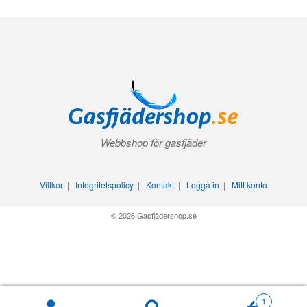
Webbshop för gasfjäder
Villkor
|
Integritetspolicy
|
Kontakt
|
Logga in
|
Mitt konto
© 2026 Gasfjädershop.se
1