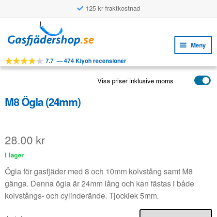
125 kr fraktkostnad
Hoppa
Hoppa
till
till
Meny
navigering
innehåll
7.7
—
474 Kiyoh recensioner
Expa
VERKTYG
unde
Visa priser inklusive moms
Expa
PRODUKTER
unde
M8 Ögla (24mm)
APPLIKATIONER
Expa
KUNDSERVICE
unde
28.00
kr
VANLIGA FRÅGOR
I lager
Ögla för gasfjäder med 8 och 10mm kolvstång samt M8
gänga. Denna ögla är 24mm lång och kan fästas i både
kolvstångs- och cylinderände. Tjocklek 5mm.