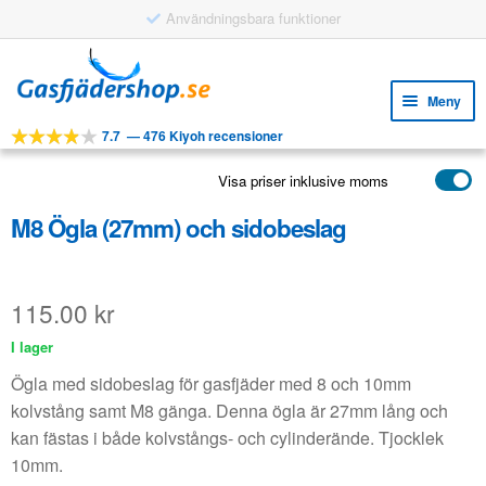
Användningsbara funktioner
Hoppa
Hoppa
till
till
Meny
navigering
innehåll
7.7
—
476 Kiyoh recensioner
Expa
VERKTYG
unde
Visa priser inklusive moms
Expa
PRODUKTER
unde
M8 Ögla (27mm) och sidobeslag
APPLIKATIONER
Expa
KUNDSERVICE
unde
115.00
kr
VANLIGA FRÅGOR
I lager
Ögla med sidobeslag för gasfjäder med 8 och 10mm
kolvstång samt M8 gänga. Denna ögla är 27mm lång och
kan fästas i både kolvstångs- och cylinderände. Tjocklek
10mm.