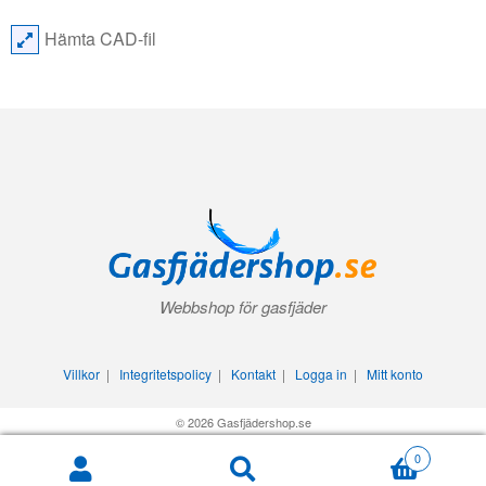
Hämta CAD-fil
Webbshop för gasfjäder
Villkor
|
Integritetspolicy
|
Kontakt
|
Logga in
|
Mitt konto
© 2026 Gasfjädershop.se
0
Search