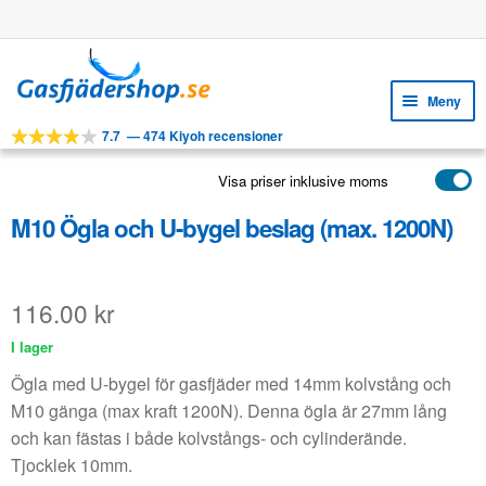
Användningsbara funktioner
Hoppa
Hoppa
till
till
Meny
navigering
innehåll
7.7
—
474 Kiyoh recensioner
Expa
VERKTYG
unde
Visa priser inklusive moms
Expa
PRODUKTER
unde
M10 Ögla och U-bygel beslag (max. 1200N)
APPLIKATIONER
Expa
KUNDSERVICE
unde
116.00
kr
VANLIGA FRÅGOR
I lager
Ögla med U-bygel för gasfjäder med 14mm kolvstång och
M10 gänga (max kraft 1200N). Denna ögla är 27mm lång
och kan fästas i både kolvstångs- och cylinderände.
Tjocklek 10mm.