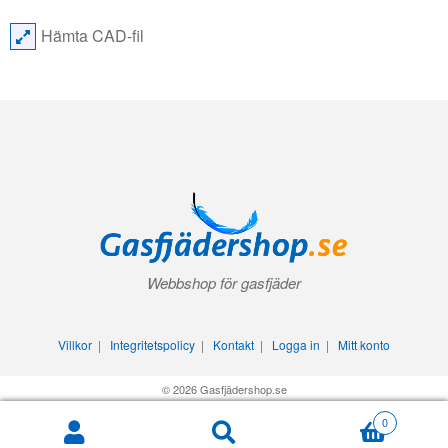
Hämta CAD-fil
Webbshop för gasfjäder
Villkor
|
Integritetspolicy
|
Kontakt
|
Logga in
|
Mitt konto
© 2026 Gasfjädershop.se
0
Search